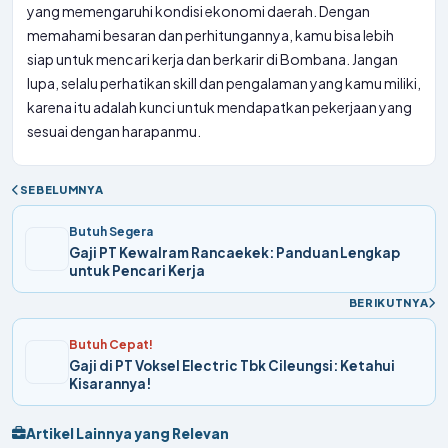
yang memengaruhi kondisi ekonomi daerah. Dengan
memahami besaran dan perhitungannya, kamu bisa lebih
siap untuk mencari kerja dan berkarir di Bombana. Jangan
lupa, selalu perhatikan skill dan pengalaman yang kamu miliki,
karena itu adalah kunci untuk mendapatkan pekerjaan yang
sesuai dengan harapanmu.
SEBELUMNYA
Butuh Segera
Gaji PT Kewalram Rancaekek: Panduan Lengkap
untuk Pencari Kerja
BERIKUTNYA
Butuh Cepat!
Gaji di PT Voksel Electric Tbk Cileungsi: Ketahui
Kisarannya!
Artikel Lainnya yang Relevan