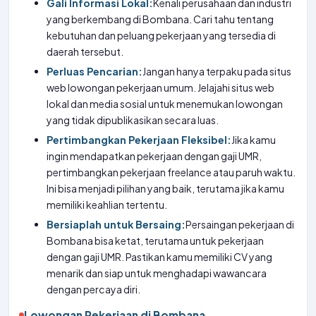
Gali Informasi Lokal:
Kenali perusahaan dan industri
yang berkembang di Bombana. Cari tahu tentang
kebutuhan dan peluang pekerjaan yang tersedia di
daerah tersebut.
Perluas Pencarian:
Jangan hanya terpaku pada situs
web lowongan pekerjaan umum. Jelajahi situs web
lokal dan media sosial untuk menemukan lowongan
yang tidak dipublikasikan secara luas.
Pertimbangkan Pekerjaan Fleksibel:
Jika kamu
ingin mendapatkan pekerjaan dengan gaji UMR,
pertimbangkan pekerjaan freelance atau paruh waktu.
Ini bisa menjadi pilihan yang baik, terutama jika kamu
memiliki keahlian tertentu.
Bersiaplah untuk Bersaing:
Persaingan pekerjaan di
Bombana bisa ketat, terutama untuk pekerjaan
dengan gaji UMR. Pastikan kamu memiliki CV yang
menarik dan siap untuk menghadapi wawancara
dengan percaya diri.
Lowongan Pekerjaan di Bombana