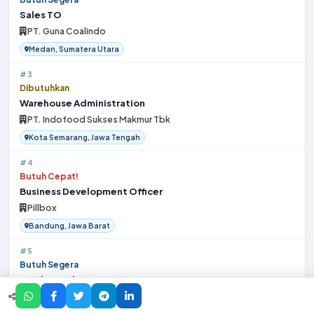
Sales TO
PT. Guna Coalindo
Medan, Sumatera Utara
#3
Dibutuhkan
Warehouse Administration
PT. Indofood Sukses Makmur Tbk
Kota Semarang, Jawa Tengah
#4
Butuh Cepat!
Business Development Officer
Pillbox
Bandung, Jawa Barat
#5
Butuh Segera
Student Advisor
Seven Retail
Bekasi, Jawa Barat