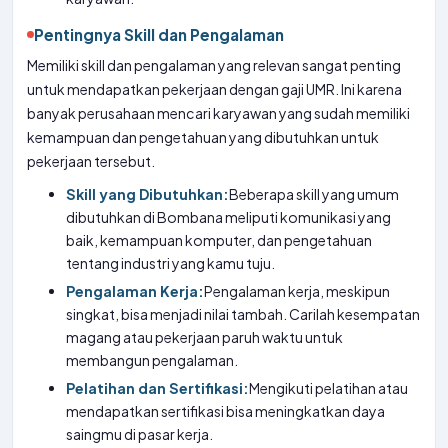
Pentingnya Skill dan Pengalaman
Memiliki skill dan pengalaman yang relevan sangat penting
untuk mendapatkan pekerjaan dengan gaji UMR. Ini karena
banyak perusahaan mencari karyawan yang sudah memiliki
kemampuan dan pengetahuan yang dibutuhkan untuk
pekerjaan tersebut.
Skill yang Dibutuhkan:
Beberapa skill yang umum
dibutuhkan di Bombana meliputi komunikasi yang
baik, kemampuan komputer, dan pengetahuan
tentang industri yang kamu tuju.
Pengalaman Kerja:
Pengalaman kerja, meskipun
singkat, bisa menjadi nilai tambah. Carilah kesempatan
magang atau pekerjaan paruh waktu untuk
membangun pengalaman.
Pelatihan dan Sertifikasi:
Mengikuti pelatihan atau
mendapatkan sertifikasi bisa meningkatkan daya
saingmu di pasar kerja.