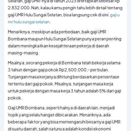
Selatan, gaji UMR-nya di tahun 2023 ditetapkan sebesar Rp
2.832.000. Nah, kalau kamu pengin tahu lebih detail tentang
gaji UMR Hulu Sungai Selatan, bisa langsung cek di sini:
gaji u
mr hulu sungai selatan
.
Menariknya, meskipun ada perbedaan, baik gaji UMR
Bombana maupun Hulu Sungai Selatan punya peran penting
dalam meningkatkan kesejahteraan pekerja di daerah
masing-masing.
Misalnya, seorang pekerja di Bombana telah bekerja selama
3 tahun dengan gaji pokok Rp2.500.000,- per bulan.
Tunjangan masa kerjanya dihitung berdasarkan persentase
tertentu dari gaji pokok. Misalnya, tunjangan masa kerja
untuk pekerja dengan masa kerja 3 tahun adalah 5% dari gaji
pokok.
Gaji UMR Bombana, seperti halnya di daerah lain, menjadi
topik yang selalu hangat dibicarakan. Menariknya, ada
beberapa faktor yang bisa memengaruhi besarnya gaji UMR
di suatu daerah, salah satunya adalah kondisi ekonomi