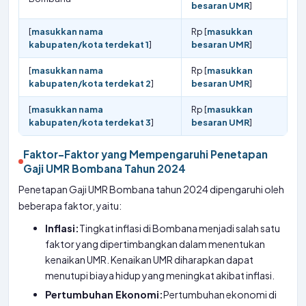
besaran UMR
]
[
masukkan nama
Rp [
masukkan
kabupaten/kota terdekat 1
]
besaran UMR
]
[
masukkan nama
Rp [
masukkan
kabupaten/kota terdekat 2
]
besaran UMR
]
[
masukkan nama
Rp [
masukkan
kabupaten/kota terdekat 3
]
besaran UMR
]
Faktor-Faktor yang Mempengaruhi Penetapan
Gaji UMR Bombana Tahun 2024
Penetapan Gaji UMR Bombana tahun 2024 dipengaruhi oleh
beberapa faktor, yaitu:
Inflasi:
Tingkat inflasi di Bombana menjadi salah satu
faktor yang dipertimbangkan dalam menentukan
kenaikan UMR. Kenaikan UMR diharapkan dapat
menutupi biaya hidup yang meningkat akibat inflasi.
Pertumbuhan Ekonomi:
Pertumbuhan ekonomi di