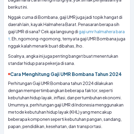
berikut ini.
Nggak cuma di Bombana, gaji UMR juga jadi topik hangat di
daerah lain, kayak Halmahera Barat. Penasaran berapa sih
gaji UMR di sana? Cek aja langsung di
gaji umr halmahera bara
t
. Eh, ngomong-ngomong, ternyata gaji UMR Bombana juga
nggak kalah menarik buat dibahas, lho.
Soalnya, angka ini juga penting banget buat menentukan
standar hidup para pekerja di sana.
Cara Menghitung Gaji UMR Bombana Tahun 2024
Perhitungan Gaji UMR Bombana tahun 2024 dilakukan
dengan mempertimbangkan beberapa faktor, seperti
kebutuhan hidup layak, inflasi, dan pertumbuhan ekonomi.
Umumnya, perhitungan gaji UMR di Indonesia menggunakan
metode kebutuhan hidup layak (KHL) yang mencakup
beberapa komponen seperti kebutuhan pangan, sandang,
papan, pendidikan, kesehatan, dan transportasi.