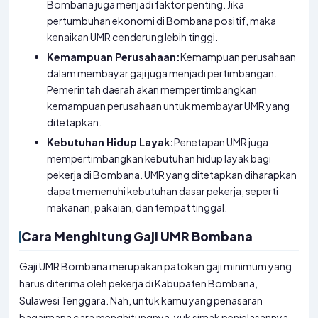
Bombana juga menjadi faktor penting. Jika
pertumbuhan ekonomi di Bombana positif, maka
kenaikan UMR cenderung lebih tinggi.
Kemampuan Perusahaan:
Kemampuan perusahaan
dalam membayar gaji juga menjadi pertimbangan.
Pemerintah daerah akan mempertimbangkan
kemampuan perusahaan untuk membayar UMR yang
ditetapkan.
Kebutuhan Hidup Layak:
Penetapan UMR juga
mempertimbangkan kebutuhan hidup layak bagi
pekerja di Bombana. UMR yang ditetapkan diharapkan
dapat memenuhi kebutuhan dasar pekerja, seperti
makanan, pakaian, dan tempat tinggal.
Cara Menghitung Gaji UMR Bombana
Gaji UMR Bombana merupakan patokan gaji minimum yang
harus diterima oleh pekerja di Kabupaten Bombana,
Sulawesi Tenggara. Nah, untuk kamu yang penasaran
bagaimana cara menghitungnya, yuk simak penjelasannya