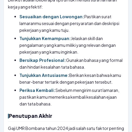
kerja yang efektif:
Sesuaikan dengan Lowongan:
Pastikan surat
lamaranmu sesuai dengan persyaratan dan deskripsi
pekerjaan yang kamu tuju.
Tunjukkan Kemampuan:
Jelaskan skill dan
pengalaman yang kamu miliki yang relevan dengan
pekerjaan yang kamu inginkan.
Bersikap Profesional:
Gunakan bahasa yang formal
dan hindari kesalahan tata bahasa.
Tunjukkan Antusiasme:
Berikan kesan bahwa kamu
benar-benar tertarik dengan pekerjaan tersebut.
Periksa Kembali:
Sebelum mengirim surat lamaran,
pastikan kamu memeriksa kembali kesalahan ejaan
dan tata bahasa.
Penutupan Akhir
Gaji UMR Bombana tahun 2024 jadi salah satu faktor penting