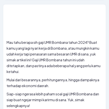
Mau tahu berapa sih gaji UMR Bombana tahun 2024? Buat
kamu yang lagi nyari kerja di Bombana, atau mungkin kamu
udah kerja tapi penasaran sama besaran UMR di sana, yuk
simak artikel ini! Gaji UMR Bombana tahun ini udah
ditetapkan, dan pastinya ada beberapa hal yang perlu kamu
ketahui.
Mulai dari besarannya, perhitungannya, hingga dampaknya
terhadap ekonomi daerah.
Siap-siap ngerasa lebih paham soal gaji UMR Bombana dan
siap buat ngejar mimpi karirmu di sana. Yuk, simak
selengkapnya!