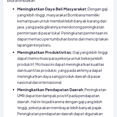
bisa ditimbulkan:
Meningkatkan Daya Beli Masyarakat:
Dengan gaji
yang lebih tinggi, masyarakat Bombana memiliki
kemampuan untuk membeli lebih banyak barang dan
jasa, yang pada gilirannya mendorong peningkatan
permintaan di pasar lokal. Peningkatan permintaan ini
dapat memacu pertumbuhan bisnis dan menciptakan
lapangan kerja baru.
Meningkatkan Produktivitas:
Gaji yang lebih tinggi
dapat memotivasi para pekerja untuk bekerja lebih
produktif. Motivasi ini dapat meningkatkan kualitas
dan kuantitas produksi, yang pada akhirnya dapat
meningkatkan daya saing produk daerah di pasar
nasional dan internasional.
Meningkatkan Pendapatan Daerah:
Peningkatan
UMR dapat berdampak positif pada pendapatan
daerah. Hal ini terjadi karena dengan gaji yang lebih
tinggi, pekerja akan membayar lebih banyak pajak.
Peningkatan pendapatan daerah dapat digunakan