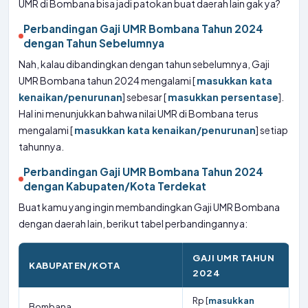
UMR di Bombana bisa jadi patokan buat daerah lain gak ya?
Perbandingan Gaji UMR Bombana Tahun 2024
dengan Tahun Sebelumnya
Nah, kalau dibandingkan dengan tahun sebelumnya, Gaji
UMR Bombana tahun 2024 mengalami [
masukkan kata
kenaikan/penurunan
] sebesar [
masukkan persentase
].
Hal ini menunjukkan bahwa nilai UMR di Bombana terus
mengalami [
masukkan kata kenaikan/penurunan
] setiap
tahunnya.
Perbandingan Gaji UMR Bombana Tahun 2024
dengan Kabupaten/Kota Terdekat
Buat kamu yang ingin membandingkan Gaji UMR Bombana
dengan daerah lain, berikut tabel perbandingannya:
GAJI UMR TAHUN
KABUPATEN/KOTA
2024
Rp [
masukkan
Bombana