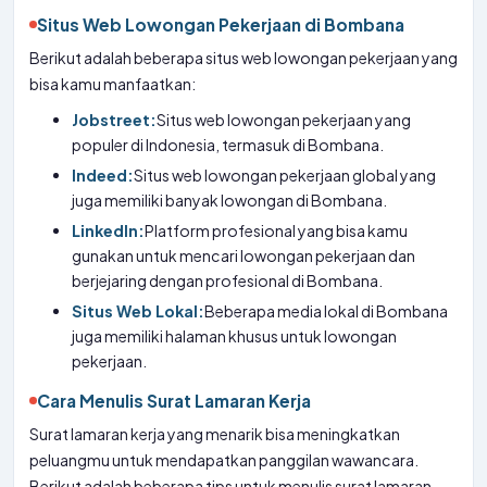
Situs Web Lowongan Pekerjaan di Bombana
Berikut adalah beberapa situs web lowongan pekerjaan yang
bisa kamu manfaatkan:
Jobstreet:
Situs web lowongan pekerjaan yang
populer di Indonesia, termasuk di Bombana.
Indeed:
Situs web lowongan pekerjaan global yang
juga memiliki banyak lowongan di Bombana.
LinkedIn:
Platform profesional yang bisa kamu
gunakan untuk mencari lowongan pekerjaan dan
berjejaring dengan profesional di Bombana.
Situs Web Lokal:
Beberapa media lokal di Bombana
juga memiliki halaman khusus untuk lowongan
pekerjaan.
Cara Menulis Surat Lamaran Kerja
Surat lamaran kerja yang menarik bisa meningkatkan
peluangmu untuk mendapatkan panggilan wawancara.
Berikut adalah beberapa tips untuk menulis surat lamaran