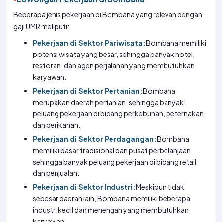
Beberapa jenis pekerjaan di Bombana yang relevan dengan
gaji UMR meliputi:
Pekerjaan di Sektor Pariwisata:
Bombana memiliki
potensi wisata yang besar, sehingga banyak hotel,
restoran, dan agen perjalanan yang membutuhkan
karyawan.
Pekerjaan di Sektor Pertanian:
Bombana
merupakan daerah pertanian, sehingga banyak
peluang pekerjaan di bidang perkebunan, peternakan,
dan perikanan.
Pekerjaan di Sektor Perdagangan:
Bombana
memiliki pasar tradisional dan pusat perbelanjaan,
sehingga banyak peluang pekerjaan di bidang retail
dan penjualan.
Pekerjaan di Sektor Industri:
Meskipun tidak
sebesar daerah lain, Bombana memiliki beberapa
industri kecil dan menengah yang membutuhkan
karyawan.