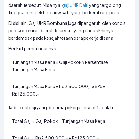
daerah tersebut. Misalnya,
gaji UMR Dairi
yang tergolong
tinggi karena sektor pariwisata yang berkembang pesat.
Di sisi lain, Gaji UMR Bombana juga dipengaruhi oleh kondisi
perekonomian daerah tersebut, yang pada akhirnya
berdampak pada kesejahteraan para pekerja di sana.
Berikut perhitungannya:
Tunjangan Masa Kerja = Gaji Pokok x Persentase
Tunjangan Masa Kerja
Tunjangan Masa Kerja = Rp2.500.000,- x 5% =
Rp125.000,-
Jadi, total gaji yang diterima pekerja tersebut adalah:
Total Gaji = Gaji Pokok + Tunjangan Masa Kerja
Total Gaji = Rp2.500.000,- + Rp125.000,- =