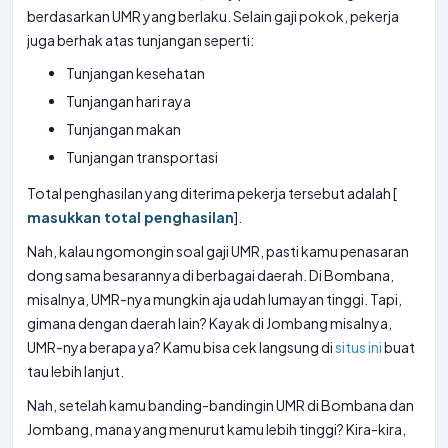
berdasarkan UMR yang berlaku. Selain gaji pokok, pekerja
juga berhak atas tunjangan seperti:
Tunjangan kesehatan
Tunjangan hari raya
Tunjangan makan
Tunjangan transportasi
Total penghasilan yang diterima pekerja tersebut adalah [
masukkan total penghasilan
].
Nah, kalau ngomongin soal gaji UMR, pasti kamu penasaran
dong sama besarannya di berbagai daerah. Di Bombana,
misalnya, UMR-nya mungkin aja udah lumayan tinggi. Tapi,
gimana dengan daerah lain? Kayak di Jombang misalnya,
UMR-nya berapa ya? Kamu bisa cek langsung di
situs ini
buat
tau lebih lanjut.
Nah, setelah kamu banding-bandingin UMR di Bombana dan
Jombang, mana yang menurut kamu lebih tinggi? Kira-kira,