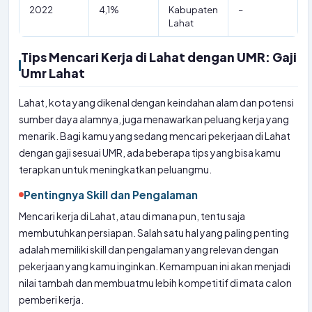
2022
4,1%
Kabupaten
–
Lahat
Tips Mencari Kerja di Lahat dengan UMR: Gaji
Umr Lahat
Lahat, kota yang dikenal dengan keindahan alam dan potensi
sumber daya alamnya, juga menawarkan peluang kerja yang
menarik. Bagi kamu yang sedang mencari pekerjaan di Lahat
dengan gaji sesuai UMR, ada beberapa tips yang bisa kamu
terapkan untuk meningkatkan peluangmu.
Pentingnya Skill dan Pengalaman
Mencari kerja di Lahat, atau di mana pun, tentu saja
membutuhkan persiapan. Salah satu hal yang paling penting
adalah memiliki skill dan pengalaman yang relevan dengan
pekerjaan yang kamu inginkan. Kemampuan ini akan menjadi
nilai tambah dan membuatmu lebih kompetitif di mata calon
pemberi kerja.