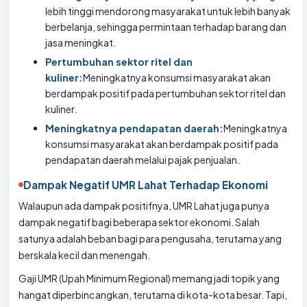
lebih tinggi mendorong masyarakat untuk lebih banyak
berbelanja, sehingga permintaan terhadap barang dan
jasa meningkat.
Pertumbuhan sektor ritel dan
kuliner:
Meningkatnya konsumsi masyarakat akan
berdampak positif pada pertumbuhan sektor ritel dan
kuliner.
Meningkatnya pendapatan daerah:
Meningkatnya
konsumsi masyarakat akan berdampak positif pada
pendapatan daerah melalui pajak penjualan.
Dampak Negatif UMR Lahat Terhadap Ekonomi
Walaupun ada dampak positifnya, UMR Lahat juga punya
dampak negatif bagi beberapa sektor ekonomi. Salah
satunya adalah beban bagi para pengusaha, terutama yang
berskala kecil dan menengah.
Gaji UMR (Upah Minimum Regional) memang jadi topik yang
hangat diperbincangkan, terutama di kota-kota besar. Tapi,