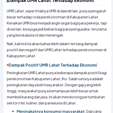
Dampak UMR Lahat Terhadap Ekonomi
UMR Lahat, seperti halnya UMR di daerah lain, punya pengaruh
besar terhadap roda perekonomian di Kabupaten Lahat.
Kenaikan UMR bisa menjadi angin segar bagi para pekerja, tapi
di sisi lain, bisa juga jadi beban bagi para pengusaha, terutama
yang berskala kecil dan menengah.
Nah, kali ini kita akan bahas lebih dalam tentang dampak
positif dan negatif dari UMR Lahat terhadap perekonomian di
Kabupaten Lahat.
Dampak Positif UMR Lahat Terhadap Ekonomi
Peningkatan UMR Lahat punya beberapa dampak positif bagi
perekonomian Kabupaten Lahat, lho. Salah satunya adalah
peningkatan daya beli masyarakat. Dengan gaji yang lebih
tinggi, masyarakat punya kemampuan lebih besar untuk
membeli barang dan jasa. Ini akan mendorong pertumbuhan
sektor ritel, kuliner, dan pariwisata di Lahat.
Meningkatnya konsumsi masyarakat:
Gaji yang