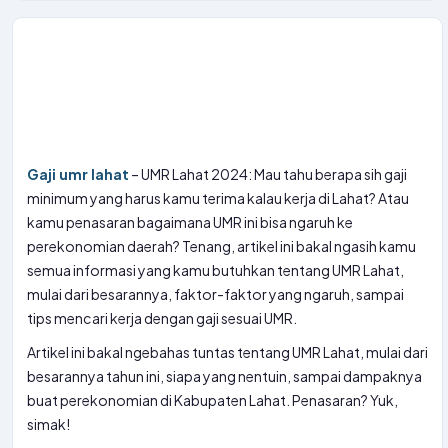
Gaji umr lahat
– UMR Lahat 2024: Mau tahu berapa sih gaji
minimum yang harus kamu terima kalau kerja di Lahat? Atau
kamu penasaran bagaimana UMR ini bisa ngaruh ke
perekonomian daerah? Tenang, artikel ini bakal ngasih kamu
semua informasi yang kamu butuhkan tentang UMR Lahat,
mulai dari besarannya, faktor-faktor yang ngaruh, sampai
tips mencari kerja dengan gaji sesuai UMR.
Artikel ini bakal ngebahas tuntas tentang UMR Lahat, mulai dari
besarannya tahun ini, siapa yang nentuin, sampai dampaknya
buat perekonomian di Kabupaten Lahat. Penasaran? Yuk,
simak!