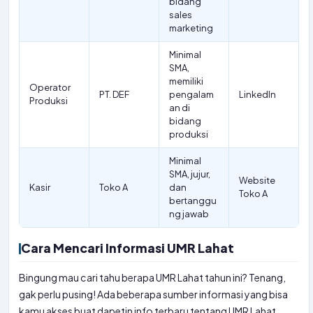
bidang
sales
marketing
Minimal
SMA,
memiliki
Operator
PT. DEF
pengalam
LinkedIn
Produksi
an di
bidang
produksi
Minimal
SMA, jujur,
Website
Kasir
Toko A
dan
Toko A
bertanggu
ng jawab
Cara Mencari Informasi UMR Lahat
Bingung mau cari tahu berapa UMR Lahat tahun ini? Tenang,
gak perlu pusing! Ada beberapa sumber informasi yang bisa
kamu akses buat dapetin info terbaru tentang UMR Lahat.