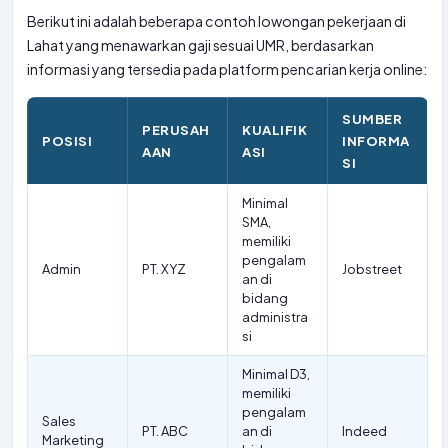
Berikut ini adalah beberapa contoh lowongan pekerjaan di
Lahat yang menawarkan gaji sesuai UMR, berdasarkan
informasi yang tersedia pada platform pencarian kerja online:
SUMBER
PERUSAH
KUALIFIK
POSISI
INFORMA
AAN
ASI
SI
Minimal
SMA,
memiliki
pengalam
Admin
PT. XYZ
Jobstreet
an di
bidang
administra
si
Minimal D3,
memiliki
pengalam
Sales
PT. ABC
an di
Indeed
Marketing