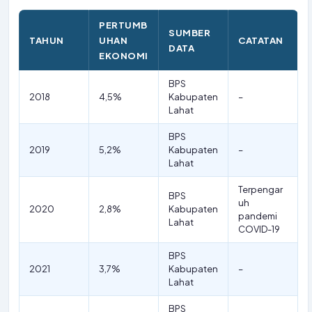
PERTUMB
SUMBER
TAHUN
UHAN
CATATAN
DATA
EKONOMI
BPS
2018
4,5%
Kabupaten
–
Lahat
BPS
2019
5,2%
Kabupaten
–
Lahat
Terpengar
BPS
uh
2020
2,8%
Kabupaten
pandemi
Lahat
COVID-19
BPS
2021
3,7%
Kabupaten
–
Lahat
BPS