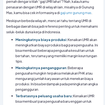
pernah dengar istilah “gaji UMR lahat”? Nah, kalau kamu
penasaran dengan UMR di wilayah lain, misalnya di Gunung
Mas, kamu bisa cek informasinya di
gaji umr gunung mas
.
Meskipun berbeda wilayah, mencari tahu tentang UMR di
berbagai daerah bisa jadi referensi penting untuk memahami
seluk-beluk dunia kerja di Indonesia.
Meningkatnya biaya produksi:
Kenaikan UMR akan
meningkatkan biaya produksi bagi para pengusaha. Ini
bisa membuat beberapa pengusaha kesulitan untuk
bertahan, terutama yang memiliki margin keuntungan
tipis.
Meningkatnya pengangguran:
Beberapa
pengusaha mungkin terpaksa melakukan PHK atau
mengurangi jumlah karyawan untuk menekan biaya
produksi. Ini bisa berdampak pada peningkatan angka
pengangguran.
Terbatasnya peluang usaha baru:
Kenaikan UMR
bisa membuat para pengusaha baru enggan untuk