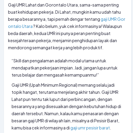
Gaji UMR Lahat dan Gorontalo Utara, sama-sama penting
buat kehidupan pekerja. Di Lahat, mungkin kamu udah tahu
berapa besarannya, tapi pernah dengar tentang
gaji UMR Gor
ontalo Utara
? Kalo belum, yuk cek informasinya! Walaupun
beda daerah, kedua UMR ini punya peran penting buat
kesejahteraan pekerja, menjamin penghidupan layak dan
mendorong semangat kerja yang lebih produktif.
“Skill dan pengalaman adalah modal utama untuk
mendapatkan pekerjaan impian. Jadi, jangan lupa untuk
terus belajar dan mengasah kemampuanmu!”
Gaji UMR (Upah Minimum Regional) memang selalu jadi
topik hangat, terutama menjelang akhir tahun. Gaji UMR
Lahat pun tentu tak luput dari perbincangan, dengan
besarannya yang disesuaikan dengan kebutuhan hidup di
daerah tersebut. Namun, kalau kamu penasaran dengan
besaran gaji UMR di wilayah lain, misalnya di Pesisir Barat,
kamu bisa cek informasinya di
gaji umr pesisir barat
.