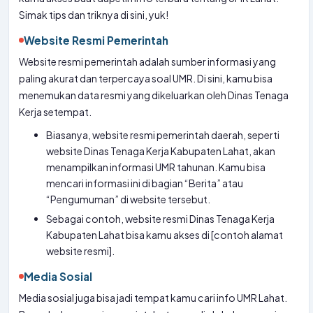
Simak tips dan triknya di sini, yuk!
Website Resmi Pemerintah
Website resmi pemerintah adalah sumber informasi yang
paling akurat dan terpercaya soal UMR. Di sini, kamu bisa
menemukan data resmi yang dikeluarkan oleh Dinas Tenaga
Kerja setempat.
Biasanya, website resmi pemerintah daerah, seperti
website Dinas Tenaga Kerja Kabupaten Lahat, akan
menampilkan informasi UMR tahunan. Kamu bisa
mencari informasi ini di bagian “Berita” atau
“Pengumuman” di website tersebut.
Sebagai contoh, website resmi Dinas Tenaga Kerja
Kabupaten Lahat bisa kamu akses di [contoh alamat
website resmi].
Media Sosial
Media sosial juga bisa jadi tempat kamu cari info UMR Lahat.