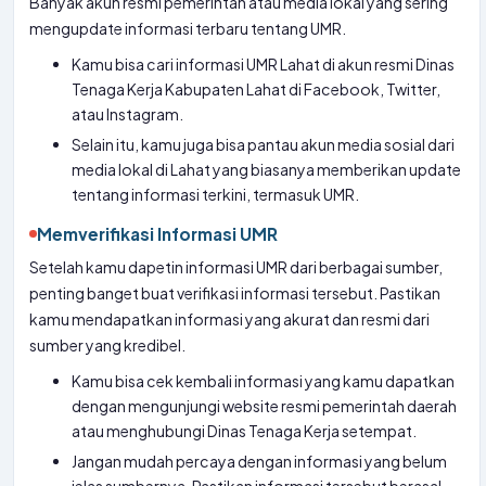
Banyak akun resmi pemerintah atau media lokal yang sering
mengupdate informasi terbaru tentang UMR.
Kamu bisa cari informasi UMR Lahat di akun resmi Dinas
Tenaga Kerja Kabupaten Lahat di Facebook, Twitter,
atau Instagram.
Selain itu, kamu juga bisa pantau akun media sosial dari
media lokal di Lahat yang biasanya memberikan update
tentang informasi terkini, termasuk UMR.
Memverifikasi Informasi UMR
Setelah kamu dapetin informasi UMR dari berbagai sumber,
penting banget buat verifikasi informasi tersebut. Pastikan
kamu mendapatkan informasi yang akurat dan resmi dari
sumber yang kredibel.
Kamu bisa cek kembali informasi yang kamu dapatkan
dengan mengunjungi website resmi pemerintah daerah
atau menghubungi Dinas Tenaga Kerja setempat.
Jangan mudah percaya dengan informasi yang belum