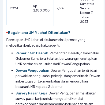
Sumatera
Rp.
2024
7,5%
Selatan
2.850.000
Nomor 21
Tahun
2023
Bagaimana UMR Lahat Ditentukan?
Penetapan UMR Lahat dilakukan melalui proses yang
melibatkan berbagai pihak, seperti:
Pemerintah Daerah:
Pemerintah Daerah, dalam hal ini
Gubernur Sumatera Selatan, berwenang menetapkan
UMR berdasarkan usulan dari Dewan Pengupahan.
Dewan Pengupahan:
Dewan Pengupahan terdiri dari
perwakilan pengusaha, pekerja, dan pemerintah. Dewan
ini bertugas untuk membahas dan mengusulkan
besaran UMR kepada Gubernur.
Survey Pasar Kerja:
Dewan Pengupahan melakukan
survey pasar kerja untuk mengetahui kondisi
perekonomian dan kemampuan perusahaan dalam