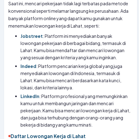
Saat ini, mencari pekerjaan tidak lagi terbatas pada metode
konvensional seperti melamar langsung ke perusahaan. Ada
banyak platform online yang dapat kamu gunakan untuk
menemukan lowongan kerja di Lahat, seperti:
Jobstreet
: Platform ini menyediakan banyak
lowongan pekerjaan di berbagai bidang, termasuk di
Lahat. Kamu bisa mendaftar dan mencari lowongan
yang sesuai dengan kriteria yang kamu inginkan.
Indeed
: Platform pencarian kerja global yang juga
menyediakan lowongan di Indonesia, termasuk di
Lahat. Kamu bisa mencari berdasarkan kata kunci,
lokasi, dan kriteria lainnya.
LinkedIn
: Platform profesional yang memungkinkan
kamu untuk membangun jaringan dan mencari
pekerjaan. Kamu bisa mencari lowongan kerja di Lahat,
dan juga bisa terhubung dengan orang-orang yang
bekerja di bidang yang kamu minati.
Daftar Lowongan Kerja di Lahat