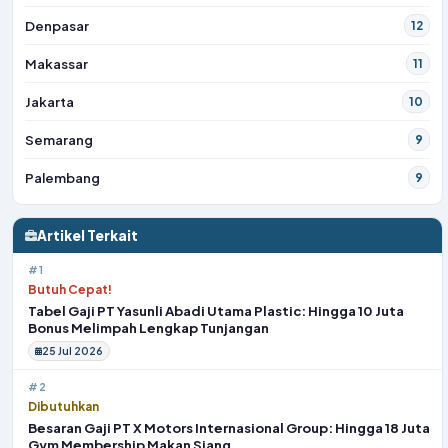
Denpasar
12
Makassar
11
Jakarta
10
Semarang
9
Palembang
9
Artikel Terkait
#1
Butuh Cepat!
Tabel Gaji PT Yasunli Abadi Utama Plastic: Hingga 10 Juta
Bonus Melimpah Lengkap Tunjangan
25 Jul 2026
#2
Dibutuhkan
Besaran Gaji PT X Motors Internasional Group: Hingga 18 Juta
Gym Membership Makan Siang