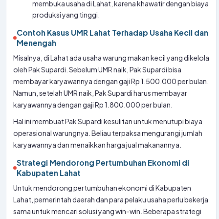
membuka usaha di Lahat, karena khawatir dengan biaya
produksi yang tinggi.
Contoh Kasus UMR Lahat Terhadap Usaha Kecil dan
Menengah
Misalnya, di Lahat ada usaha warung makan kecil yang dikelola
oleh Pak Supardi. Sebelum UMR naik, Pak Supardi bisa
membayar karyawannya dengan gaji Rp 1.500.000 per bulan.
Namun, setelah UMR naik, Pak Supardi harus membayar
karyawannya dengan gaji Rp 1.800.000 per bulan.
Hal ini membuat Pak Supardi kesulitan untuk menutupi biaya
operasional warungnya. Beliau terpaksa mengurangi jumlah
karyawannya dan menaikkan harga jual makanannya.
Strategi Mendorong Pertumbuhan Ekonomi di
Kabupaten Lahat
Untuk mendorong pertumbuhan ekonomi di Kabupaten
Lahat, pemerintah daerah dan para pelaku usaha perlu bekerja
sama untuk mencari solusi yang win-win. Beberapa strategi