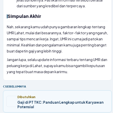
jelas sumbernya. Pastikan informasi tersebut berasal
dari sumber yang kredibel dan terpercaya.
Simpulan Akhir
Nah, sekarang kamu udah punya gambaran lengkap tentang
UMR Lahat, mulai dari besarannya, faktor-faktor yang ngaruh,
sampai tips mencari kerja. Ingat, UMR ini cuma jadi patokan
minimal. Keahlian dan pengalaman kamu juga penting banget
buat dapetin gaji yang lebih tinggi.
Jangan lupa, selalu update informasi terbaru tentang UMR dan
peluang kerja di Lahat, supaya kamu bisa ngambil keputusan
yang tepat buat masa depan karirmu.
SEBELUMNYA
Dibutuhkan
Gaji di PT TKC: Panduan Lengkap untuk Karyawan
Potensial