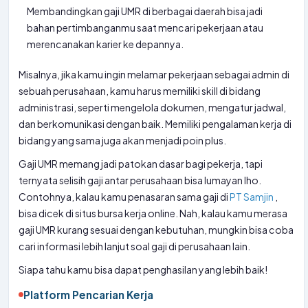
Membandingkan gaji UMR di berbagai daerah bisa jadi
bahan pertimbanganmu saat mencari pekerjaan atau
merencanakan karier ke depannya.
Misalnya, jika kamu ingin melamar pekerjaan sebagai admin di
sebuah perusahaan, kamu harus memiliki skill di bidang
administrasi, seperti mengelola dokumen, mengatur jadwal,
dan berkomunikasi dengan baik. Memiliki pengalaman kerja di
bidang yang sama juga akan menjadi poin plus.
Gaji UMR memang jadi patokan dasar bagi pekerja, tapi
ternyata selisih gaji antar perusahaan bisa lumayan lho.
Contohnya, kalau kamu penasaran sama gaji di
PT Samjin
,
bisa dicek di situs bursa kerja online. Nah, kalau kamu merasa
gaji UMR kurang sesuai dengan kebutuhan, mungkin bisa coba
cari informasi lebih lanjut soal gaji di perusahaan lain.
Siapa tahu kamu bisa dapat penghasilan yang lebih baik!
Platform Pencarian Kerja