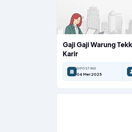
Gaji Gaji Warung Tekk
Karir
DIPOSTING
04 Mei 2025