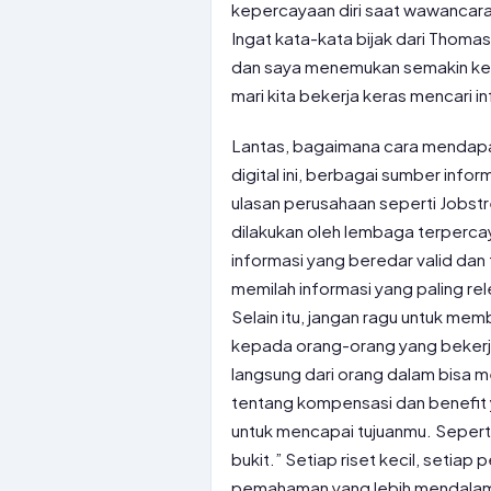
kepercayaan diri saat wawancara
Ingat kata-kata bijak dari Thoma
dan saya menemukan semakin kera
mari kita bekerja keras mencari 
Lantas, bagaimana cara mendapatk
digital ini, berbagai sumber informa
ulasan perusahaan seperti Jobstr
dilakukan oleh lembaga terperca
informasi yang beredar valid dan te
memilah informasi yang paling rel
Selain itu, jangan ragu untuk me
kepada orang-orang yang bekerja
langsung dari orang dalam bisa 
tentang kompensasi dan benefit y
untuk mencapai tujuanmu. Seperti
bukit.” Setiap riset kecil, set
pemahaman yang lebih mendalam