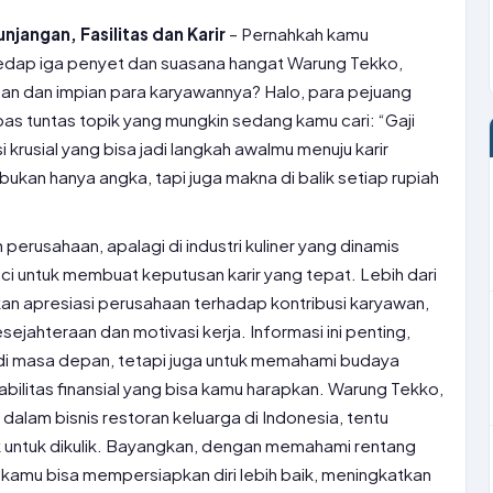
njangan, Fasilitas dan Karir
– Pernahkah kamu
edap iga penyet dan suasana hangat Warung Tekko,
pan dan impian para karyawannya? Halo, para pejuang
gupas tuntas topik yang mungkin sedang kamu cari: “Gaji
krusial yang bisa jadi langkah awalmu menuju karir
 bukan hanya angka, tapi juga makna di balik setiap rupiah
rusahaan, apalagi di industri kuliner yang dinamis
ci untuk membuat keputusan karir yang tepat. Lebih dari
an apresiasi perusahaan terhadap kontribusi karyawan,
sejahteraan dan motivasi kerja. Informasi ini penting,
i di masa depan, tetapi juga untuk memahami budaya
abilitas finansial yang bisa kamu harapkan. Warung Tekko,
dalam bisnis restoran keluarga di Indonesia, tentu
rik untuk dikulik. Bayangkan, dengan memahami rentang
, kamu bisa mempersiapkan diri lebih baik, meningkatkan