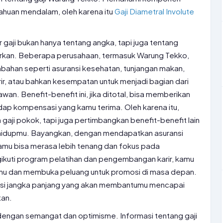
huan mendalam, oleh karena itu
Gaji Diametral Involute
r gaji bukan hanya tentang angka, tapi juga tentang
warkan. Beberapa perusahaan, termasuk Warung Tekko,
ahan seperti asuransi kesehatan, tunjangan makan,
r, atau bahkan kesempatan untuk menjadi bagian dari
an. Benefit-benefit ini, jika ditotal, bisa memberikan
hadap kompensasi yang kamu terima. Oleh karena itu,
gaji pokok, tapi juga pertimbangkan benefit-benefit lain
s hidupmu. Bayangkan, dengan mendapatkan asuransi
mu bisa merasa lebih tenang dan fokus pada
ikuti program pelatihan dan pengembangan karir, kamu
mu dan membuka peluang untuk promosi di masa depan.
stasi jangka panjang yang akan membantumu mencapai
tan.
ini dengan semangat dan optimisme. Informasi tentang gaji