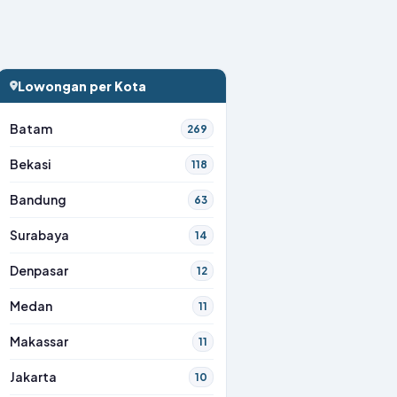
Lowongan per Kota
Batam
269
Bekasi
118
Bandung
63
Surabaya
14
Denpasar
12
Medan
11
Makassar
11
Jakarta
10