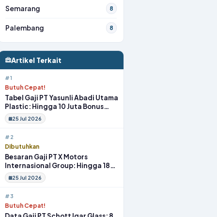
Semarang
8
Palembang
8
Artikel Terkait
#1
Butuh Cepat!
Tabel Gaji PT Yasunli Abadi Utama
Plastic: Hingga 10 Juta Bonus
Melimpah Lengkap Tunjangan
25 Jul 2026
#2
Dibutuhkan
Besaran Gaji PT X Motors
Internasional Group: Hingga 18
Juta Gym Membership Makan
25 Jul 2026
Siang
#3
Butuh Cepat!
Data Gaji PT Schott Igar Glass: 8