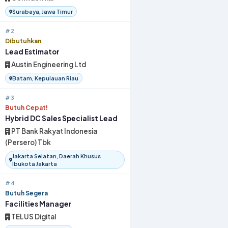
Surabaya, Jawa Timur
#2
Dibutuhkan
Lead Estimator
Austin Engineering Ltd
Batam, Kepulauan Riau
#3
Butuh Cepat!
Hybrid DC Sales Specialist Lead
PT Bank Rakyat Indonesia
(Persero) Tbk
Jakarta Selatan, Daerah Khusus
Ibukota Jakarta
#4
Butuh Segera
Facilities Manager
TELUS Digital