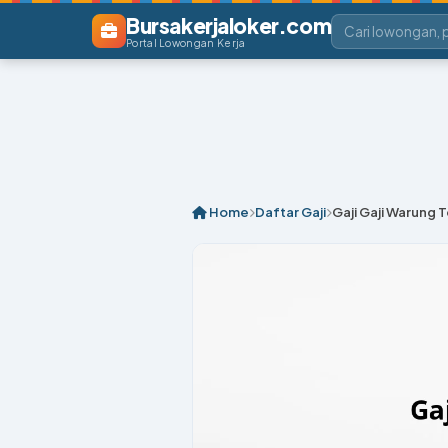
Bursakerjaloker.com
Portal Lowongan Kerja
Home
Daftar Gaji
Gaji Gaji Warung T