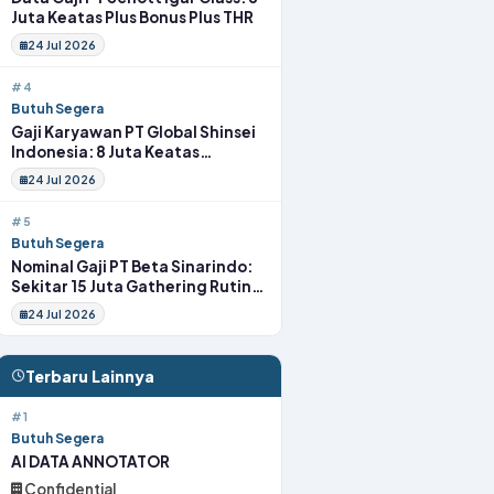
Juta Keatas Plus Bonus Plus THR
24 Jul 2026
#4
Butuh Segera
Gaji Karyawan PT Global Shinsei
Indonesia: 8 Juta Keatas
Tunjangan Komplit Uang
24 Jul 2026
Transport
#5
Butuh Segera
Nominal Gaji PT Beta Sinarindo:
Sekitar 15 Juta Gathering Rutin
Insentif Rutin
24 Jul 2026
Terbaru Lainnya
#1
Butuh Segera
AI DATA ANNOTATOR
Confidential