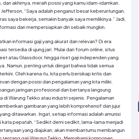
, dan akhirnya, meraih posisi yang kamu idam-idamkan.
s Jefferson, “Saya adalah penganut besar keberuntungan,
s saya bekerja, semakin banyak saya memilikinya.” Jadi,
informasi dan mempersiapkan diri sebaik mungkin.
an informasi gaji yang akurat dan relevan? Di era
si tersedia di ujung jari. Mulai dari forum online, situs
eet atau Glassdoor, hingga riset gaji independen yang
ya. Namun, penting untuk diingat bahwa tidak semua
rkini. Oleh karena itu, kita perlu bersikap kritis dan
evan dengan posisi dan pengalaman yang kita miliki.
mbangun jaringan profesional dan bertanya langsung
 di Warung Tekko atau industri sejenis. Pengalaman
memberikan gambaran yang lebih komprehensif dan jujur
ang ditawarkan. Ingat, setiap informasi adalah amunisi
 kata pepatah, “Sedikit demi sedikit, lama-lama menjadi
iap pertanyaan yang diajukan, akan membantumu membangun
 tentang gaji Warung Tekko. Memahami komponen