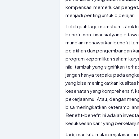
kompensasi memerlukan pengeta
menjadi penting untuk dipelajari.
Lebih jauh lagi, memahami struktu
benefit non-finansial yang dita
mungkin menawarkan benefit tamb
pelatihan dan pengembangan kari
program kepemilikan saham karyaw
nilai tambah yang signifikan ter
jangan hanya terpaku pada angka 
yang bisa meningkatkan kualita
kesehatan yang komprehensif, ka
pekerjaanmu. Atau, dengan meng
bisa meningkatkan keterampilan
Benefit-benefit ini adalah inve
kesuksesan karir yang berkelanju
Jadi, mari kita mulai perjalanan 