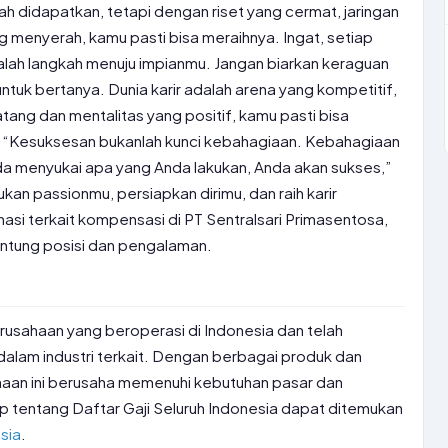
 didapatkan, tetapi dengan riset yang cermat, jaringan
g menyerah, kamu pasti bisa meraihnya. Ingat, setiap
alah langkah menuju impianmu. Jangan biarkan keraguan
ntuk bertanya. Dunia karir adalah arena yang kompetitif,
ang dan mentalitas yang positif, kamu pasti bisa
. “Kesuksesan bukanlah kunci kebahagiaan. Kebahagiaan
da menyukai apa yang Anda lakukan, Anda akan sukses,”
ukan passionmu, persiapkan dirimu, dan raih karir
asi terkait kompensasi di PT Sentralsari Primasentosa,
antung posisi dan pengalaman.
usahaan yang beroperasi di Indonesia dan telah
 dalam industri terkait. Dengan berbagai produk dan
haan ini berusaha memenuhi kebutuhan pasar dan
p tentang Daftar Gaji Seluruh Indonesia dapat ditemukan
sia
.