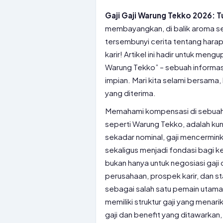
Gaji Gaji Warung Tekko 2026: Tu
membayangkan, di balik aroma s
tersembunyi cerita tentang hara
karir! Artikel ini hadir untuk men
Warung Tekko” – sebuah informasi 
impian. Mari kita selami bersama,
yang diterima.
Memahami kompensasi di sebuah pe
seperti Warung Tekko, adalah kun
sekadar nominal, gaji mencermink
sekaligus menjadi fondasi bagi ke
bukan hanya untuk negosiasi gaj
perusahaan, prospek karir, dan st
sebagai salah satu pemain utama 
memiliki struktur gaji yang mena
gaji dan benefit yang ditawarkan