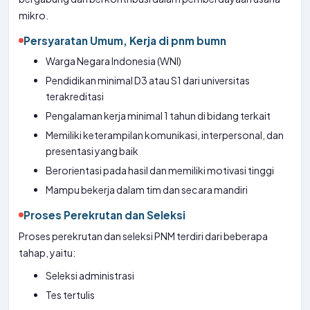
mikro.
Persyaratan Umum, Kerja di pnm bumn
Warga Negara Indonesia (WNI)
Pendidikan minimal D3 atau S1 dari universitas
terakreditasi
Pengalaman kerja minimal 1 tahun di bidang terkait
Memiliki keterampilan komunikasi, interpersonal, dan
presentasi yang baik
Berorientasi pada hasil dan memiliki motivasi tinggi
Mampu bekerja dalam tim dan secara mandiri
Proses Perekrutan dan Seleksi
Proses perekrutan dan seleksi PNM terdiri dari beberapa
tahap, yaitu:
Seleksi administrasi
Tes tertulis