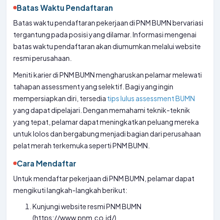
Batas Waktu Pendaftaran
Batas waktu pendaftaran pekerjaan di PNM BUMN bervariasi
tergantung pada posisi yang dilamar. Informasi mengenai
batas waktu pendaftaran akan diumumkan melalui website
resmi perusahaan.
Meniti karier di PNM BUMN mengharuskan pelamar melewati
tahapan assessment yang selektif. Bagi yang ingin
mempersiapkan diri, tersedia
tips lulus assessment BUMN
yang dapat dipelajari. Dengan memahami teknik-teknik
yang tepat, pelamar dapat meningkatkan peluang mereka
untuk lolos dan bergabung menjadi bagian dari perusahaan
pelat merah terkemuka seperti PNM BUMN.
Cara Mendaftar
Untuk mendaftar pekerjaan di PNM BUMN, pelamar dapat
mengikuti langkah-langkah berikut:
Kunjungi website resmi PNM BUMN
(https://www.pnm.co.id/)