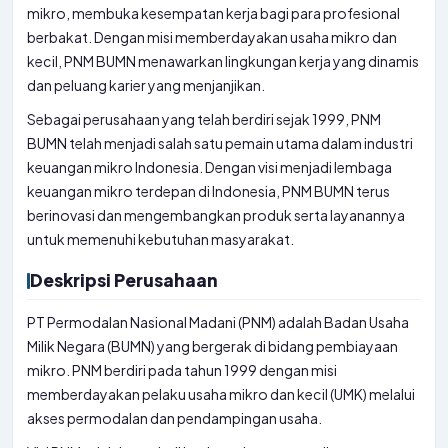
mikro, membuka kesempatan kerja bagi para profesional
berbakat. Dengan misi memberdayakan usaha mikro dan
kecil, PNM BUMN menawarkan lingkungan kerja yang dinamis
dan peluang karier yang menjanjikan.
Sebagai perusahaan yang telah berdiri sejak 1999, PNM
BUMN telah menjadi salah satu pemain utama dalam industri
keuangan mikro Indonesia. Dengan visi menjadi lembaga
keuangan mikro terdepan di Indonesia, PNM BUMN terus
berinovasi dan mengembangkan produk serta layanannya
untuk memenuhi kebutuhan masyarakat.
Deskripsi Perusahaan
PT Permodalan Nasional Madani (PNM) adalah Badan Usaha
Milik Negara (BUMN) yang bergerak di bidang pembiayaan
mikro. PNM berdiri pada tahun 1999 dengan misi
memberdayakan pelaku usaha mikro dan kecil (UMK) melalui
akses permodalan dan pendampingan usaha.