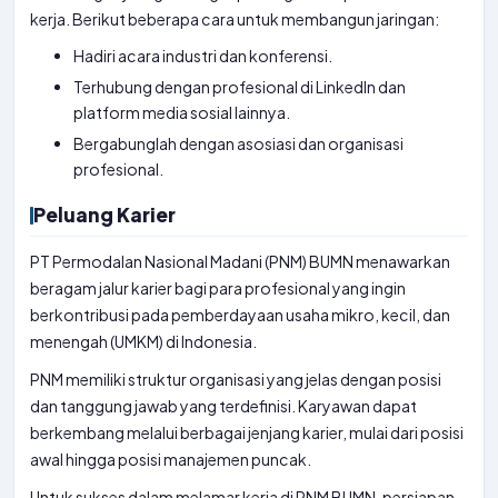
kerja. Berikut beberapa cara untuk membangun jaringan:
Hadiri acara industri dan konferensi.
Terhubung dengan profesional di LinkedIn dan
platform media sosial lainnya.
Bergabunglah dengan asosiasi dan organisasi
profesional.
Peluang Karier
PT Permodalan Nasional Madani (PNM) BUMN menawarkan
beragam jalur karier bagi para profesional yang ingin
berkontribusi pada pemberdayaan usaha mikro, kecil, dan
menengah (UMKM) di Indonesia.
PNM memiliki struktur organisasi yang jelas dengan posisi
dan tanggung jawab yang terdefinisi. Karyawan dapat
berkembang melalui berbagai jenjang karier, mulai dari posisi
awal hingga posisi manajemen puncak.
Untuk sukses dalam melamar kerja di PNM BUMN, persiapan