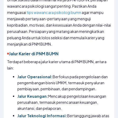
wawancara psikologi sangat penting. Pastikan Anda
menguasai
tips wawancara psikologi bumn
agar mampu
menjawab pertanyaan-pertanyaan yang menguji
kepribadian, motivasi, dan kesesuaian Anda dengan nilai-nilai
perusahaan. Persiapan yang matang akan meningkatkan
peluang Anda untuk lolos seleksi dan memulai karier yang
menjanjikan di PNM BUMN.
Jalur Karier di PNM BUMN
Terdapat beberapa jalur karier utama di PNM BUMN, antara
lain:
Jalur Operasional:
Berfokus pada pengelolaan dan
pengembangan bisnis UMKM, termasuk penyaluran
pembiayaan, pembinaan, dan pendampingan.
Jalur Keuangan:
Mencakup pengelolaan keuangan
perusahaan, termasuk perencanaan keuangan,
akuntansi, dan pelaporan.
Jalur Teknologi Informasi:
Bertanggung jawab atas