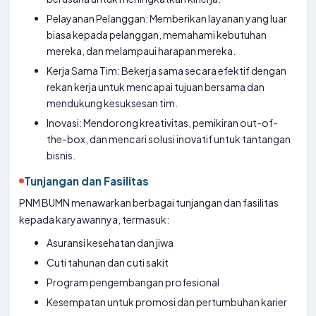
Pelayanan Pelanggan: Memberikan layanan yang luar
biasa kepada pelanggan, memahami kebutuhan
mereka, dan melampaui harapan mereka.
Kerja Sama Tim: Bekerja sama secara efektif dengan
rekan kerja untuk mencapai tujuan bersama dan
mendukung kesuksesan tim.
Inovasi: Mendorong kreativitas, pemikiran out-of-
the-box, dan mencari solusi inovatif untuk tantangan
bisnis.
Tunjangan dan Fasilitas
PNM BUMN menawarkan berbagai tunjangan dan fasilitas
kepada karyawannya, termasuk:
Asuransi kesehatan dan jiwa
Cuti tahunan dan cuti sakit
Program pengembangan profesional
Kesempatan untuk promosi dan pertumbuhan karier