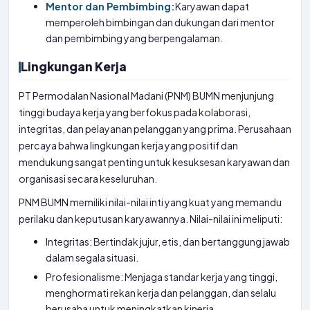
Mentor dan Pembimbing:
Karyawan dapat
memperoleh bimbingan dan dukungan dari mentor
dan pembimbing yang berpengalaman.
Lingkungan Kerja
PT Permodalan Nasional Madani (PNM) BUMN menjunjung
tinggi budaya kerja yang berfokus pada kolaborasi,
integritas, dan pelayanan pelanggan yang prima. Perusahaan
percaya bahwa lingkungan kerja yang positif dan
mendukung sangat penting untuk kesuksesan karyawan dan
organisasi secara keseluruhan.
PNM BUMN memiliki nilai-nilai inti yang kuat yang memandu
perilaku dan keputusan karyawannya. Nilai-nilai ini meliputi:
Integritas: Bertindak jujur, etis, dan bertanggung jawab
dalam segala situasi.
Profesionalisme: Menjaga standar kerja yang tinggi,
menghormati rekan kerja dan pelanggan, dan selalu
berusaha untuk meningkatkan kinerja.