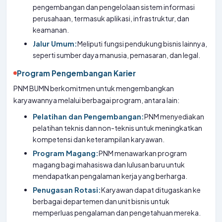
pengembangan dan pengelolaan sistem informasi
perusahaan, termasuk aplikasi, infrastruktur, dan
keamanan.
Jalur Umum:
Meliputi fungsi pendukung bisnis lainnya,
seperti sumber daya manusia, pemasaran, dan legal.
Program Pengembangan Karier
PNM BUMN berkomitmen untuk mengembangkan
karyawannya melalui berbagai program, antara lain:
Pelatihan dan Pengembangan:
PNM menyediakan
pelatihan teknis dan non-teknis untuk meningkatkan
kompetensi dan keterampilan karyawan.
Program Magang:
PNM menawarkan program
magang bagi mahasiswa dan lulusan baru untuk
mendapatkan pengalaman kerja yang berharga.
Penugasan Rotasi:
Karyawan dapat ditugaskan ke
berbagai departemen dan unit bisnis untuk
memperluas pengalaman dan pengetahuan mereka.