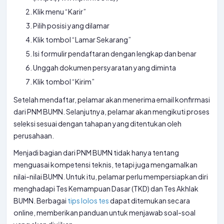
Klik menu “Karir”
Pilih posisi yang dilamar
Klik tombol “Lamar Sekarang”
Isi formulir pendaftaran dengan lengkap dan benar
Unggah dokumen persyaratan yang diminta
Klik tombol “Kirim”
Setelah mendaftar, pelamar akan menerima email konfirmasi
dari PNM BUMN. Selanjutnya, pelamar akan mengikuti proses
seleksi sesuai dengan tahapan yang ditentukan oleh
perusahaan.
Menjadi bagian dari PNM BUMN tidak hanya tentang
menguasai kompetensi teknis, tetapi juga mengamalkan
nilai-nilai BUMN. Untuk itu, pelamar perlu mempersiapkan diri
menghadapi Tes Kemampuan Dasar (TKD) dan Tes Akhlak
BUMN. Berbagai
tips lolos tes
dapat ditemukan secara
online, memberikan panduan untuk menjawab soal-soal