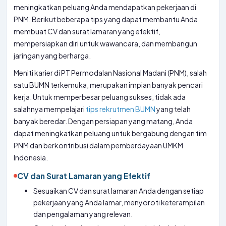
meningkatkan peluang Anda mendapatkan pekerjaan di
PNM. Berikut beberapa tips yang dapat membantu Anda
membuat CV dan surat lamaran yang efektif,
mempersiapkan diri untuk wawancara, dan membangun
jaringan yang berharga.
Meniti karier di PT Permodalan Nasional Madani (PNM), salah
satu BUMN terkemuka, merupakan impian banyak pencari
kerja. Untuk memperbesar peluang sukses, tidak ada
salahnya mempelajari
tips rekrutmen BUMN
yang telah
banyak beredar. Dengan persiapan yang matang, Anda
dapat meningkatkan peluang untuk bergabung dengan tim
PNM dan berkontribusi dalam pemberdayaan UMKM
Indonesia.
CV dan Surat Lamaran yang Efektif
Sesuaikan CV dan surat lamaran Anda dengan setiap
pekerjaan yang Anda lamar, menyoroti keterampilan
dan pengalaman yang relevan.