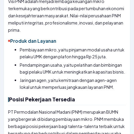
Visi PNM adalah menjadi lembaga keuangan mikro
terkemuka yang berkontribusi pada pertumbuhan ekonomi
dan kesejahteraan masyarakat. Nilai-nilai perusahaan PNM
meliputi integritas, profesionalisme, inovasi, dan pelayanan
prima.
Produk dan Layanan
Pembiayaan mikro, yaitu pinjaman modal usaha untuk
pelaku UMK dengan plafon hingga Rp 25 juta.
Pendampingan usaha, yaitu pelatihan dan bimbingan
bagi pelaku UMK untuk meningkatkan kapasitas bisnis.
Jaringan agen, yaitu kemitraan dengan agen-agen
lokal untuk memperluas jangkauan layanan PNM.
Posisi Pekerjaan Tersedia
PT Permodalan Nasional Madani (PNM) merupakan BUMN
yang bergerak di bidang pembiayaan mikro. PNM membuka
berbagai posisi pekerjaan bagi talenta-talenta terbaik untuk
bergabung dan berkontribusi dalam pemberdayaan usaha