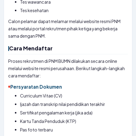
Tes wawancara
Tes kesehatan
Calon pelamar dapat melamar melalui website resmi PNM
atau melalui portal rekrutmen pihak ketiga yang bekerja
sama dengan PNM.
Cara Mendaftar
Proses rekrutmen di PNM BUMN dilakukan secara online
melalui website resmi perusahaan. Berikut langkah-langkah
cara mendaftar:
Persyaratan Dokumen
Curriculum Vitae (CV)
Ijazah dan transkrip nilai pendidikan terakhir
Sertifikat pengalaman kerja (jika ada)
Kartu Tanda Penduduk (KTP)
Pas foto terbaru