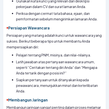
Gunakan kata kunci yang relevan dari deskripsi
pekerjaan dalam CV dan surat lamaran Anda.
Periksa dengan cermat tata bahasa, ejaan, dan
pemformatan sebelum mengirimkan lamaran Anda.
Persiapan Wawancara
Persiapan yang matang adalah kunci untuk wawancara yang
sukses. Berikut beberapa tips untuk membantu Anda
mempersiapkan diri:
Pelajari tentang PNM, misinya, dan nilai-nilainya.
Latih jawaban atas pertanyaan wawancara umum,
seperti “Ceritakan tentang diri Anda” dan “Mengapa
Anda tertarik dengan posisi ini?”
Siapkan pertanyaan untuk ditanyakan kepada
pewawancara, menunjukkan minat dan keterlibatan
Anda.
Membangun Jaringan
Membangun jaringan sangat penting dalam proses melamar