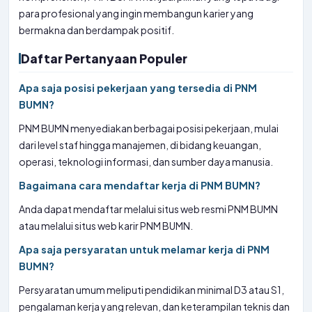
para profesional yang ingin membangun karier yang
bermakna dan berdampak positif.
Daftar Pertanyaan Populer
Apa saja posisi pekerjaan yang tersedia di PNM
BUMN?
PNM BUMN menyediakan berbagai posisi pekerjaan, mulai
dari level staf hingga manajemen, di bidang keuangan,
operasi, teknologi informasi, dan sumber daya manusia.
Bagaimana cara mendaftar kerja di PNM BUMN?
Anda dapat mendaftar melalui situs web resmi PNM BUMN
atau melalui situs web karir PNM BUMN.
Apa saja persyaratan untuk melamar kerja di PNM
BUMN?
Persyaratan umum meliputi pendidikan minimal D3 atau S1,
pengalaman kerja yang relevan, dan keterampilan teknis dan