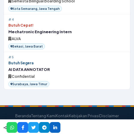
Semesta Bilingual Boarding School
Kota Semarang, Jawa Tengah
#4
Butuh Cepat!
Mechatronic Engineering Intern
ALVA
Bekasi, Jawa Barat
#5
Butuh Segera
AI DATA ANNOTATOR
Confidential
Surabaya, Jawa Timur
Beranda
Tentang Kami
Kontak
Kebijakan Privasi
Disclaimer
© 2026 Bursakerjaloker. All Rights Reserved.