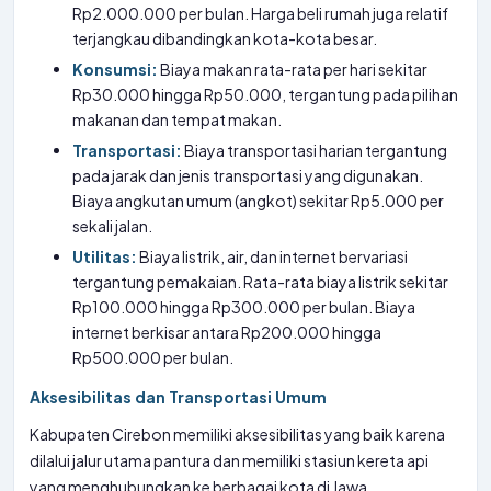
Rp2.000.000 per bulan. Harga beli rumah juga relatif
terjangkau dibandingkan kota-kota besar.
Konsumsi:
Biaya makan rata-rata per hari sekitar
Rp30.000 hingga Rp50.000, tergantung pada pilihan
makanan dan tempat makan.
Transportasi:
Biaya transportasi harian tergantung
pada jarak dan jenis transportasi yang digunakan.
Biaya angkutan umum (angkot) sekitar Rp5.000 per
sekali jalan.
Utilitas:
Biaya listrik, air, dan internet bervariasi
tergantung pemakaian. Rata-rata biaya listrik sekitar
Rp100.000 hingga Rp300.000 per bulan. Biaya
internet berkisar antara Rp200.000 hingga
Rp500.000 per bulan.
Aksesibilitas dan Transportasi Umum
Kabupaten Cirebon memiliki aksesibilitas yang baik karena
dilalui jalur utama pantura dan memiliki stasiun kereta api
yang menghubungkan ke berbagai kota di Jawa.