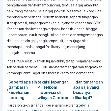
pengalaman dan kemampuanmu, tentu saja gaji akan ikut
naik. Yang menarik, selain gaji pokok, biasanya Telkom juga
memberikan berbagai benefit menarik, seperti tunjangan
transportasi, tunjangan makan, tunjangan kesehatan (BPJS
Kesehatan dan ketenagakerjaan), insentif kinerja, hingga
kesempatan untuk mengikuti pelatihan dan pengembangan
diri. Jadi, selain gaji yang kompetitif, kamu juga bisa
mendapatkan berbagai fasilitas yang menunjang
kesejahteraanmu.
Ingat, “Sukses bukanlah tujuan akhir, tetapi perjalanan yang
tak pernah berhenti.” Teruslah bersemangat dan tingkatkan
kemampuanmu agar bisa meraih karir yang cemerlang!
Seperti apa sih
teknisi lapangan
, dan tantangan
gambaran
PT Telkom
apa saja yang
keseharian
Indonesia di
biasanya
seorang
wilayah Cirebon
dihadapi?
Hai calon teknisi handal! Keseharian seorang
teknisi