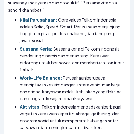
suasana yang nyaman dan produktif. “Bersama kita bisa,
sendiri kita hebat.”
Nilai Perusahaan:
Core values Telkom Indonesia
adalah Solid, Speed, Smart. Perusahaan menjunjung
tinggi integritas, profesionalisme, dan tanggung
jawab sosial.
Suasana Kerja:
Suasana kerja di Telkom Indonesia
cenderung dinamis dan menantang. Karyawan
didorong untuk berinovasi dan memberikan kontribusi
terbaik.
Work-Life Balance:
Perusahaan berupaya
menciptakan keseimbangan antara kehidupan kerja
dan pribadi karyawan melalui kebijakan yang fleksibel
dan program kesejahteraan karyawan.
Aktivitas:
Telkom Indonesia mengadakan berbagai
kegiatan karyawan seperti olahraga, gathering, dan
program sosial untuk mempererat hubungan antar
karyawan dan meningkatkan motivasi kerja.