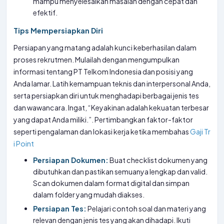
mampu menyelesaikan masalah dengan cepat dan
efektif.
Tips Mempersiapkan Diri
Persiapan yang matang adalah kunci keberhasilan dalam
proses rekrutmen. Mulailah dengan mengumpulkan
informasi tentang PT Telkom Indonesia dan posisi yang
Anda lamar. Latih kemampuan teknis dan interpersonal Anda,
serta persiapkan diri untuk menghadapi berbagai jenis tes
dan wawancara. Ingat, “Keyakinan adalah kekuatan terbesar
yang dapat Anda miliki.”. Pertimbangkan faktor-faktor
seperti pengalaman dan lokasi kerja ketika membahas
Gaji Tr
i Point
Persiapan Dokumen:
Buat checklist dokumen yang
dibutuhkan dan pastikan semuanya lengkap dan valid.
Scan dokumen dalam format digital dan simpan
dalam folder yang mudah diakses.
Persiapan Tes:
Pelajari contoh soal dan materi yang
relevan dengan jenis tes yang akan dihadapi. Ikuti