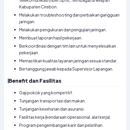
telekomunikasi (fiber optic, tembaga) di wilayah
Kabupaten Cirebon.
Melakukan troubleshooting dan perbaikan gangguan
jaringan.
Melakukan pengukuran dan pengujian jaringan.
Membuat laporan hasil pekerjaan.
Berkoordinasi dengan tim lain untuk menyelesaikan
pekerjaan.
Memastikan kualitas layanan jaringan sesuai standar.
Bertanggung jawab kepada Supervisor Lapangan.
Benefit dan Fasilitas
Gaji pokok yang kompetitif.
Tunjangan transportasi dan makan.
Tunjangan kesehatan dan asuransi.
Fasilitas kerja (kendaraan operasional, alat kerja).
Program pengembangan karir dan pelatihan.