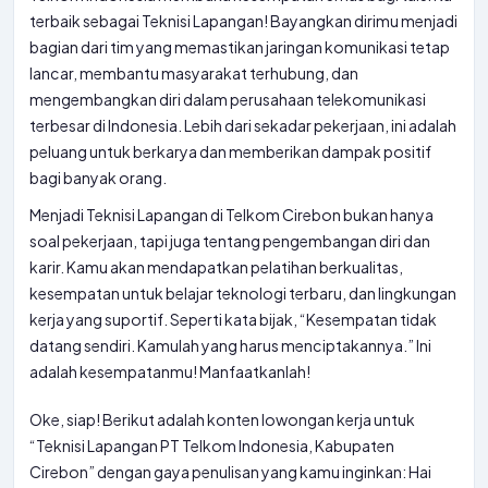
terbaik sebagai Teknisi Lapangan! Bayangkan dirimu menjadi
bagian dari tim yang memastikan jaringan komunikasi tetap
lancar, membantu masyarakat terhubung, dan
mengembangkan diri dalam perusahaan telekomunikasi
terbesar di Indonesia. Lebih dari sekadar pekerjaan, ini adalah
peluang untuk berkarya dan memberikan dampak positif
bagi banyak orang.
Menjadi Teknisi Lapangan di Telkom Cirebon bukan hanya
soal pekerjaan, tapi juga tentang pengembangan diri dan
karir. Kamu akan mendapatkan pelatihan berkualitas,
kesempatan untuk belajar teknologi terbaru, dan lingkungan
kerja yang suportif. Seperti kata bijak, “Kesempatan tidak
datang sendiri. Kamulah yang harus menciptakannya.” Ini
adalah kesempatanmu! Manfaatkanlah!
Oke, siap! Berikut adalah konten lowongan kerja untuk
“Teknisi Lapangan PT Telkom Indonesia, Kabupaten
Cirebon” dengan gaya penulisan yang kamu inginkan: Hai