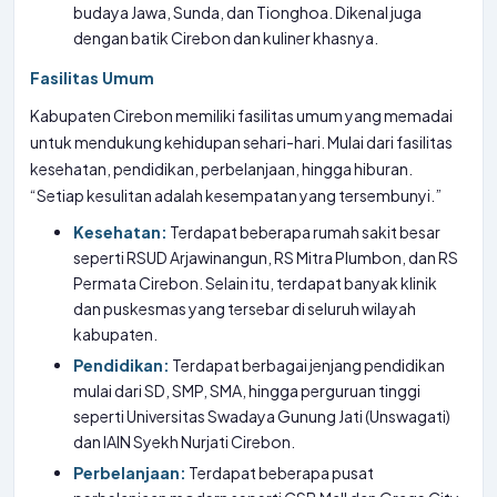
budaya Jawa, Sunda, dan Tionghoa. Dikenal juga
dengan batik Cirebon dan kuliner khasnya.
Fasilitas Umum
Kabupaten Cirebon memiliki fasilitas umum yang memadai
untuk mendukung kehidupan sehari-hari. Mulai dari fasilitas
kesehatan, pendidikan, perbelanjaan, hingga hiburan.
“Setiap kesulitan adalah kesempatan yang tersembunyi.”
Kesehatan:
Terdapat beberapa rumah sakit besar
seperti RSUD Arjawinangun, RS Mitra Plumbon, dan RS
Permata Cirebon. Selain itu, terdapat banyak klinik
dan puskesmas yang tersebar di seluruh wilayah
kabupaten.
Pendidikan:
Terdapat berbagai jenjang pendidikan
mulai dari SD, SMP, SMA, hingga perguruan tinggi
seperti Universitas Swadaya Gunung Jati (Unswagati)
dan IAIN Syekh Nurjati Cirebon.
Perbelanjaan:
Terdapat beberapa pusat