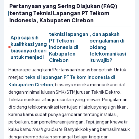
Pertanyaan yang Sering Diajukan (FAQ)
tentang Teknisi Lapangan PT Telkom
Indonesia, Kabupaten Cirebon
teknisi lapangan
, dan apakah
Apa saja sih
PT Telkom
pengalaman di
kualifikasi yang
Indonesia di
bidang
biasanya dicari
Kabupaten
telekomunikasi
untuk menjadi
Cirebon
itu wajib?
Hai para pejuang karir! Pertanyaan bagus banget nih. Untuk
menjadi
teknisi lapangan PT Telkom Indonesia di
Kabupaten Cirebon
, biasanya mereka mencari kandidat
dengan minimal lulusan SMK/STM jurusan Teknik Elektro,
Telekomunikasi, atau jurusan lain yang relevan. Pengalaman
di bidang telekomunikasi tentu jadi nilai plus yang signifikan,
karena kamu sudah punya gambaran tentang instalasi,
perbaikan, dan pemeliharaan jaringan. Tapi, jangan khawatir
kalau kamu
fresh graduate
! Banyak kok yang berhasil masuk
dengan bermodalkan semangat belajar tinggi dan