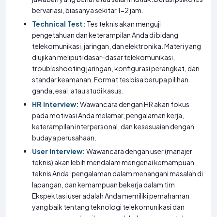
bervariasi, biasanya sekitar 1-2 jam.
Technical Test:
Tes teknis akan menguji
pengetahuan dan keterampilan Anda di bidang
telekomunikasi, jaringan, dan elektronika. Materi yang
diujikan meliputi dasar-dasar telekomunikasi,
troubleshooting jaringan, konfigurasi perangkat, dan
standar keamanan. Format tes bisa berupa pilihan
ganda, esai, atau studi kasus.
HR Interview:
Wawancara dengan HR akan fokus
pada motivasi Anda melamar, pengalaman kerja,
keterampilan interpersonal, dan kesesuaian dengan
budaya perusahaan.
User Interview:
Wawancara dengan user (manajer
teknis) akan lebih mendalam mengenai kemampuan
teknis Anda, pengalaman dalam menangani masalah di
lapangan, dan kemampuan bekerja dalam tim.
Ekspektasi user adalah Anda memiliki pemahaman
yang baik tentang teknologi telekomunikasi dan