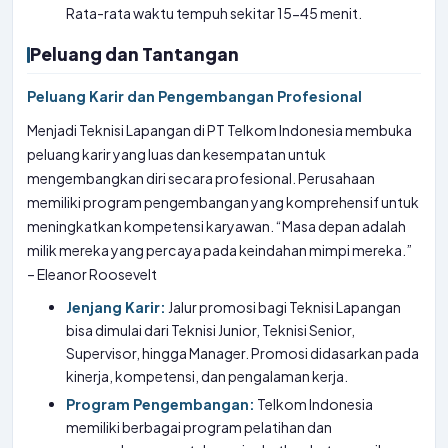
Rata-rata waktu tempuh sekitar 15-45 menit.
Peluang dan Tantangan
Peluang Karir dan Pengembangan Profesional
Menjadi Teknisi Lapangan di PT Telkom Indonesia membuka
peluang karir yang luas dan kesempatan untuk
mengembangkan diri secara profesional. Perusahaan
memiliki program pengembangan yang komprehensif untuk
meningkatkan kompetensi karyawan. “Masa depan adalah
milik mereka yang percaya pada keindahan mimpi mereka.”
– Eleanor Roosevelt
Jenjang Karir:
Jalur promosi bagi Teknisi Lapangan
bisa dimulai dari Teknisi Junior, Teknisi Senior,
Supervisor, hingga Manager. Promosi didasarkan pada
kinerja, kompetensi, dan pengalaman kerja.
Program Pengembangan:
Telkom Indonesia
memiliki berbagai program pelatihan dan