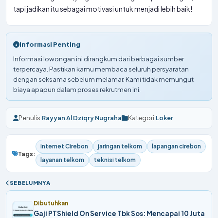
tapi jadikan itu sebagai motivasi untuk menjadi lebih baik!
Informasi Penting
Informasi lowongan ini dirangkum dari berbagai sumber
terpercaya. Pastikan kamu membaca seluruh persyaratan
dengan seksama sebelum melamar. Kami tidak memungut
biaya apapun dalam proses rekrutmen ini.
Penulis:
Rayyan Al Dziqry Nugraha
Kategori:
Loker
internet Cirebon
jaringan telkom
lapangan cirebon
Tags:
layanan telkom
teknisi telkom
SEBELUMNYA
Dibutuhkan
Gaji PTShield On Service Tbk Sos: Mencapai 10 Juta