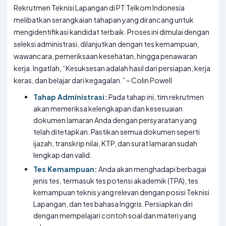
Rekrutmen Teknisi Lapangan di PT Telkom Indonesia
melibatkan serangkaian tahapan yang dirancang untuk
mengidentifikasi kandidat terbaik. Proses ini dimulai dengan
seleksi administrasi, dilanjutkan dengan tes kemampuan,
wawancara, pemeriksaan kesehatan, hingga penawaran
kerja. Ingatlah, “Kesuksesan adalah hasil dari persiapan, kerja
keras, dan belajar dari kegagalan.” – Colin Powell
Tahap Administrasi:
Pada tahap ini, tim rekrutmen
akan memeriksa kelengkapan dan kesesuaian
dokumen lamaran Anda dengan persyaratan yang
telah ditetapkan. Pastikan semua dokumen seperti
ijazah, transkrip nilai, KTP, dan surat lamaran sudah
lengkap dan valid.
Tes Kemampuan:
Anda akan menghadapi berbagai
jenis tes, termasuk tes potensi akademik (TPA), tes
kemampuan teknis yang relevan dengan posisi Teknisi
Lapangan, dan tes bahasa Inggris. Persiapkan diri
dengan mempelajari contoh soal dan materi yang