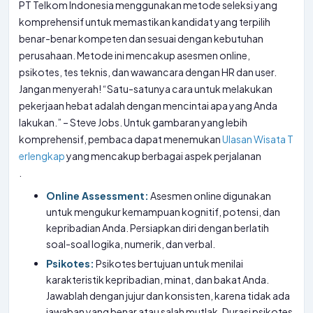
PT Telkom Indonesia menggunakan metode seleksi yang
komprehensif untuk memastikan kandidat yang terpilih
benar-benar kompeten dan sesuai dengan kebutuhan
perusahaan. Metode ini mencakup asesmen online,
psikotes, tes teknis, dan wawancara dengan HR dan user.
Jangan menyerah! “Satu-satunya cara untuk melakukan
pekerjaan hebat adalah dengan mencintai apa yang Anda
lakukan.” – Steve Jobs. Untuk gambaran yang lebih
komprehensif, pembaca dapat menemukan
Ulasan Wisata T
erlengkap
yang mencakup berbagai aspek perjalanan
.
Online Assessment:
Asesmen online digunakan
untuk mengukur kemampuan kognitif, potensi, dan
kepribadian Anda. Persiapkan diri dengan berlatih
soal-soal logika, numerik, dan verbal.
Psikotes:
Psikotes bertujuan untuk menilai
karakteristik kepribadian, minat, dan bakat Anda.
Jawablah dengan jujur dan konsisten, karena tidak ada
jawaban yang benar atau salah mutlak. Durasi psikotes