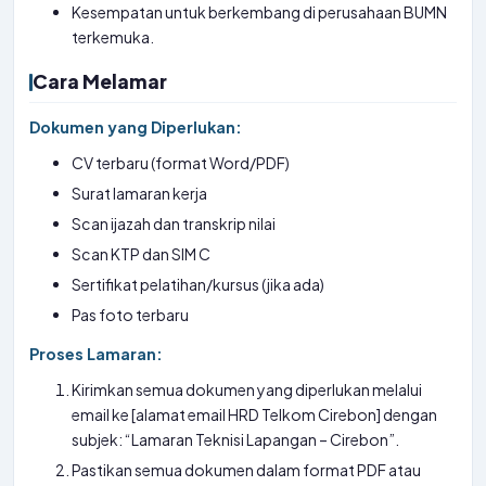
Kesempatan untuk berkembang di perusahaan BUMN
terkemuka.
Cara Melamar
Dokumen yang Diperlukan:
CV terbaru (format Word/PDF)
Surat lamaran kerja
Scan ijazah dan transkrip nilai
Scan KTP dan SIM C
Sertifikat pelatihan/kursus (jika ada)
Pas foto terbaru
Proses Lamaran:
Kirimkan semua dokumen yang diperlukan melalui
email ke [alamat email HRD Telkom Cirebon] dengan
subjek: “Lamaran Teknisi Lapangan – Cirebon”.
Pastikan semua dokumen dalam format PDF atau