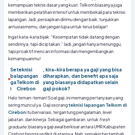
kemampuan teknis dasar yang kuat. Telkom biasanya juga
memberikan pelatihan intensif untuk membekali para teknisi
lapangan. Jadi, persiapkan dirimu dengan baik, tunjukkan
antusiasmemu, dan jangan lupa untuk terus belajar!
Ingat kata-kata bijak: “Kesempatan tidak datang dengan
sendirinya, tapi diciptakan.” Jadi, jangan hanya menunggu,
tapi proaktif mencari informasi dan mengembangkan
kemampuanmu!
Se
teknisi
, kira-kira berapa ya gaji yang bisa
ba
lapangan
diharapkan, dan benefit apa saja
ga
Telkom di
yang biasanya didapatkan selain
i
Cirebon
gaji pokok?
Halo teman-teman! Soal gaji, ini memang pertanyaan yang
sering muncul ya. Gaji seorang
teknisi lapangan Telkom di
Cirebon
itu bervariasi, tergantung pengalaman, level
jabatan, dan kinerja. Sebagai gambaran, untuk
fresh
graduate
, biasanya gaji awal berkisar antara UMR Kabupaten
Cirebon hingga sedikit di atasnya. Nah, semakin bertambah