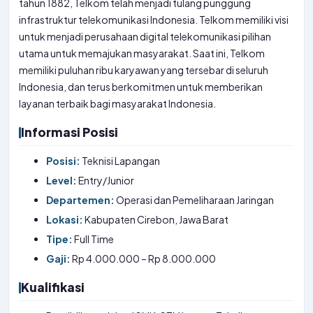
tahun 1882, Telkom telah menjadi tulang punggung
infrastruktur telekomunikasi Indonesia. Telkom memiliki visi
untuk menjadi perusahaan digital telekomunikasi pilihan
utama untuk memajukan masyarakat. Saat ini, Telkom
memiliki puluhan ribu karyawan yang tersebar di seluruh
Indonesia, dan terus berkomitmen untuk memberikan
layanan terbaik bagi masyarakat Indonesia.
Informasi Posisi
Posisi:
Teknisi Lapangan
Level:
Entry/Junior
Departemen:
Operasi dan Pemeliharaan Jaringan
Lokasi:
Kabupaten Cirebon, Jawa Barat
Tipe:
Full Time
Gaji:
Rp 4.000.000 – Rp 8.000.000
Kualifikasi