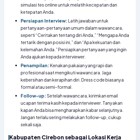
simulasi tes online untuk melatih kecepatan dan
ketepatan Anda.
Persiapan Interview:
Latih jawaban untuk
pertanyaan-pertanyaan umum dalam wawancara,
seperti “Ceritakan tentang diri Anda,” “Mengapa Anda
tertarik dengan posisi ini,” dan “Apa kekuatan dan
kelemahan Anda.” Persiapkan pertanyaan yang ingin
Anda ajukan kepada interviewer.
Penampilan:
Kenakan pakaian yang rapi dan
profesional saat mengikuti wawancara. Jaga
kebersihan dan kerapihan diri. Dress code biasanya
formal atau semi-formal.
Follow-up:
Setelah wawancara, kirimkan email
ucapan terima kasih kepada interviewer. Tanyakan
kapan Anda bisa mengharapkan kabar selanjutnya.
Jangan terlalu sering melakukan follow-up, cukup
sekali saja.
Kabupaten Cirebon sebagai Lokasi Kerja