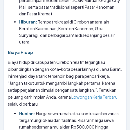
perbelanjaan modern seperti CSB Mall dan Grage City
Mall, serta pasar tradisional seperti Pasar Kanoman
dan Pasar Kramat.
Hiburan:
Tempat rekreasi di Cirebon antara lain
Keraton Kasepuhan, Keraton Kanoman, Goa
Sunyaragi, dan berbagai pantai di sepanjang pesisir
utara.
Biaya Hidup
Biaya hidup di Kabupaten Cirebon relatif terjangkau
dibandingkan dengan kota-kota besar lainnya di Jawa Barat.
Ini menjadi daya tarik tersendiri bagi para pencari kerja.
“Jangan takut untuk mengambil langkah pertama, karena
setiap perjalanan dimulai dengan satu langkah.”. Temukan
peluang karir impian Anda, karena
Lowongan Kerja Terbaru
selalu diperbarui
Hunian:
Harga sewa rumah atau kontrakan bervariasi
tergantung lokasi dan fasilitas. Kisaran harga sewa
rumah sederhana mulai dari Rp500.000 hingga