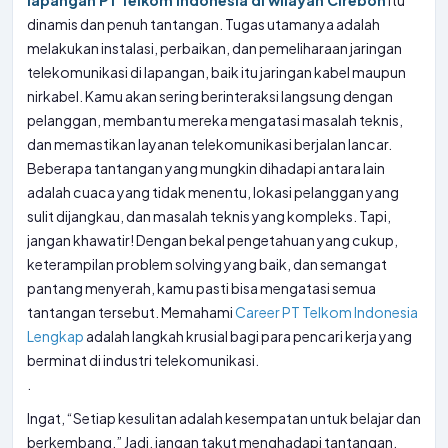
lapangan PT Telkom Indonesia di wilayah Cirebon
itu
dinamis dan penuh tantangan. Tugas utamanya adalah
melakukan instalasi, perbaikan, dan pemeliharaan jaringan
telekomunikasi di lapangan, baik itu jaringan kabel maupun
nirkabel. Kamu akan sering berinteraksi langsung dengan
pelanggan, membantu mereka mengatasi masalah teknis,
dan memastikan layanan telekomunikasi berjalan lancar.
Beberapa tantangan yang mungkin dihadapi antara lain
adalah cuaca yang tidak menentu, lokasi pelanggan yang
sulit dijangkau, dan masalah teknis yang kompleks. Tapi,
jangan khawatir! Dengan bekal pengetahuan yang cukup,
keterampilan problem solving yang baik, dan semangat
pantang menyerah, kamu pasti bisa mengatasi semua
tantangan tersebut. Memahami
Career PT Telkom Indonesia
Lengkap
adalah langkah krusial bagi para pencari kerja yang
berminat di industri telekomunikasi.
.
Ingat, “Setiap kesulitan adalah kesempatan untuk belajar dan
berkembang.” Jadi, jangan takut menghadapi tantangan,