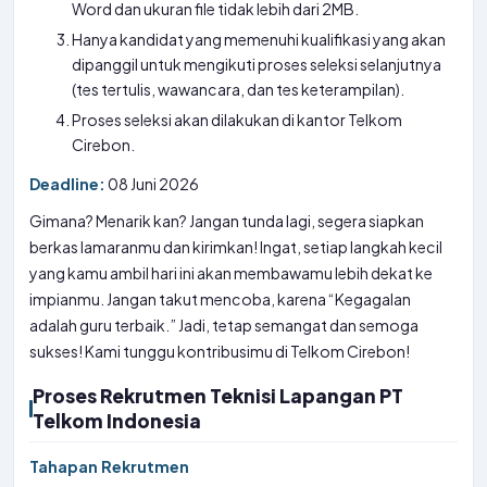
Word dan ukuran file tidak lebih dari 2MB.
Hanya kandidat yang memenuhi kualifikasi yang akan
dipanggil untuk mengikuti proses seleksi selanjutnya
(tes tertulis, wawancara, dan tes keterampilan).
Proses seleksi akan dilakukan di kantor Telkom
Cirebon.
Deadline:
08 Juni 2026
Gimana? Menarik kan? Jangan tunda lagi, segera siapkan
berkas lamaranmu dan kirimkan! Ingat, setiap langkah kecil
yang kamu ambil hari ini akan membawamu lebih dekat ke
impianmu. Jangan takut mencoba, karena “Kegagalan
adalah guru terbaik.” Jadi, tetap semangat dan semoga
sukses! Kami tunggu kontribusimu di Telkom Cirebon!
Proses Rekrutmen Teknisi Lapangan PT
Telkom Indonesia
Tahapan Rekrutmen