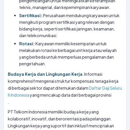
pengembangan untuk meningkatkan keterampilan
teknis, manajerial, dan kepemimpinan karyawan.
Sertifikasi:
Perusahaan mendukung karyawan untuk
mengikuti program sertifikasi yang relevan dengan
bidang kerja, seperti sertifikasi jaringan, keamanan,
dan telekomunikasi.
Rotasi:
Karyawan memiliki kesempatan untuk
melakukan rotasi ke berbagai unit kerja atau wilayah
yang berbeda untuk memperluas pengalaman dan
pengetahuan.
Budaya Kerja dan Lingkungan Kerja
. Informasi
komprehensif mengenai struktur kompensasi tenaga kerja
di berbagai sektor dapat ditemukan dalam
Daftar Gaji Seluru
h Indonesia
yang mencakup data dari berbagai provinsi
.
PT Telkom Indonesia memiliki budaya kerja yang
kolaboratif, inovatif, dan berorientasi pada pelanggan.
Lingkungan kerja yang suportif dan inklusif menciptakan