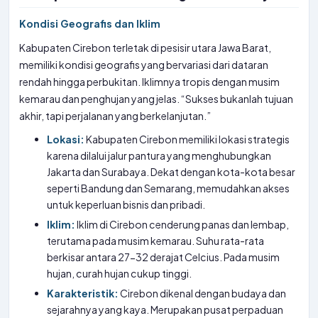
Kondisi Geografis dan Iklim
Kabupaten Cirebon terletak di pesisir utara Jawa Barat,
memiliki kondisi geografis yang bervariasi dari dataran
rendah hingga perbukitan. Iklimnya tropis dengan musim
kemarau dan penghujan yang jelas. “Sukses bukanlah tujuan
akhir, tapi perjalanan yang berkelanjutan.”
Lokasi:
Kabupaten Cirebon memiliki lokasi strategis
karena dilalui jalur pantura yang menghubungkan
Jakarta dan Surabaya. Dekat dengan kota-kota besar
seperti Bandung dan Semarang, memudahkan akses
untuk keperluan bisnis dan pribadi.
Iklim:
Iklim di Cirebon cenderung panas dan lembap,
terutama pada musim kemarau. Suhu rata-rata
berkisar antara 27-32 derajat Celcius. Pada musim
hujan, curah hujan cukup tinggi.
Karakteristik:
Cirebon dikenal dengan budaya dan
sejarahnya yang kaya. Merupakan pusat perpaduan