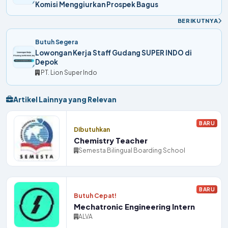
Komisi Menggiurkan Prospek Bagus
BERIKUTNYA
Butuh Segera
Lowongan Kerja Staff Gudang SUPER INDO di
Depok
PT. Lion Super Indo
Artikel Lainnya yang Relevan
BARU
Dibutuhkan
Chemistry Teacher
Semesta Bilingual Boarding School
BARU
Butuh Cepat!
Mechatronic Engineering Intern
ALVA