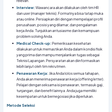
relevan.
Interview:
Wawancara akan dilakukan oleh tim HR
dan user (manajer teknis). Formatnya bisa tatap muka
atau online. Persiapkan diri dengan mempelajari profil
perusahaan, posisi yang dilamar, dan pengalaman
kerja Anda. Tunjukkan antusiasme dan kemampuan
problem solving Anda.
Medical Check-up:
Pemeriksaan kesehatan
dilakukan untuk memastikan Anda dalam kondisi fisik
yang prima dan mampu menjalankan tugas sebagai
Teknisi Lapangan. Persyaratan akan diinformasikan
lebih lanjut oleh tim rekrutmen.
Penawaran Kerja:
Jika Anda lolos semua tahapan,
Anda akan menerima penawaran kerja (offering letter).
Pelajari dengan seksama isi penawaran, termasuk gaji,
tunjangan, dan benefit lainnya. Anda juga memiliki
kesempatan untuk bernegosiasi jika diperlukan.
Metode Seleksi