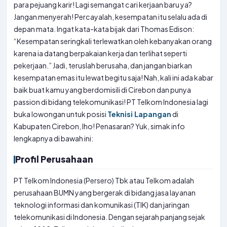
para pejuang karir! Lagi semangat cari kerjaan baru ya?
Jangan menyerah! Percayalah, kesempatan itu selalu ada di
depan mata. Ingat kata-kata bijak dari Thomas Edison:
“Kesempatan seringkali terlewatkan oleh kebanyakan orang
karena ia datang berpakaian kerja dan terlihat seperti
pekerjaan.” Jadi, teruslah berusaha, dan jangan biarkan
kesempatan emas itu lewat begitu saja! Nah, kali ini ada kabar
baik buat kamu yang berdomisili di Cirebon dan punya
passion di bidang telekomunikasi! PT Telkom Indonesia lagi
buka lowongan untuk posisi
Teknisi Lapangan
di
Kabupaten Cirebon, lho! Penasaran? Yuk, simak info
lengkapnya di bawah ini:
Profil Perusahaan
PT Telkom Indonesia (Persero) Tbk atau Telkom adalah
perusahaan BUMN yang bergerak di bidang jasa layanan
teknologi informasi dan komunikasi (TIK) dan jaringan
telekomunikasi di Indonesia. Dengan sejarah panjang sejak