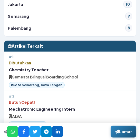
Jakarta
10
Semarang
9
Palembang
8
Artikel Terkait
#1
Dibutuhkan
Chemistry Teacher
Semesta Bilingual Boarding School
Kota Semarang, Jawa Tengah
#2
Butuh Cepat!
Mechatronic Engineering Intern
ALVA
Bekasi, Jawa Barat
Lamar
#3