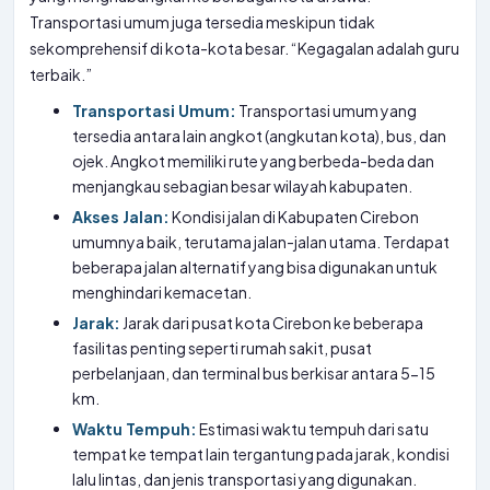
Transportasi umum juga tersedia meskipun tidak
sekomprehensif di kota-kota besar. “Kegagalan adalah guru
terbaik.”
Transportasi Umum:
Transportasi umum yang
tersedia antara lain angkot (angkutan kota), bus, dan
ojek. Angkot memiliki rute yang berbeda-beda dan
menjangkau sebagian besar wilayah kabupaten.
Akses Jalan:
Kondisi jalan di Kabupaten Cirebon
umumnya baik, terutama jalan-jalan utama. Terdapat
beberapa jalan alternatif yang bisa digunakan untuk
menghindari kemacetan.
Jarak:
Jarak dari pusat kota Cirebon ke beberapa
fasilitas penting seperti rumah sakit, pusat
perbelanjaan, dan terminal bus berkisar antara 5-15
km.
Waktu Tempuh:
Estimasi waktu tempuh dari satu
tempat ke tempat lain tergantung pada jarak, kondisi
lalu lintas, dan jenis transportasi yang digunakan.