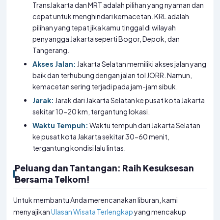
TransJakarta dan MRT adalah pilihan yang nyaman dan
cepat untuk menghindari kemacetan. KRL adalah
pilihan yang tepat jika kamu tinggal di wilayah
penyangga Jakarta seperti Bogor, Depok, dan
Tangerang.
Akses Jalan:
Jakarta Selatan memiliki akses jalan yang
baik dan terhubung dengan jalan tol JORR. Namun,
kemacetan sering terjadi pada jam-jam sibuk.
Jarak:
Jarak dari Jakarta Selatan ke pusat kota Jakarta
sekitar 10-20 km, tergantung lokasi.
Waktu Tempuh:
Waktu tempuh dari Jakarta Selatan
ke pusat kota Jakarta sekitar 30-60 menit,
tergantung kondisi lalu lintas.
Peluang dan Tantangan: Raih Kesuksesan
Bersama Telkom!
Untuk membantu Anda merencanakan liburan, kami
menyajikan
Ulasan Wisata Terlengkap
yang mencakup