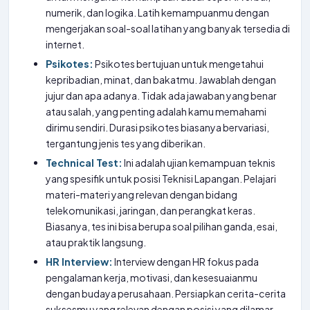
numerik, dan logika. Latih kemampuanmu dengan
mengerjakan soal-soal latihan yang banyak tersedia di
internet.
Psikotes:
Psikotes bertujuan untuk mengetahui
kepribadian, minat, dan bakatmu. Jawablah dengan
jujur dan apa adanya. Tidak ada jawaban yang benar
atau salah, yang penting adalah kamu memahami
dirimu sendiri. Durasi psikotes biasanya bervariasi,
tergantung jenis tes yang diberikan.
Technical Test:
Ini adalah ujian kemampuan teknis
yang spesifik untuk posisi Teknisi Lapangan. Pelajari
materi-materi yang relevan dengan bidang
telekomunikasi, jaringan, dan perangkat keras.
Biasanya, tes ini bisa berupa soal pilihan ganda, esai,
atau praktik langsung.
HR Interview:
Interview dengan HR fokus pada
pengalaman kerja, motivasi, dan kesesuaianmu
dengan budaya perusahaan. Persiapkan cerita-cerita
suksesmu yang relevan dengan posisi yang dilamar.