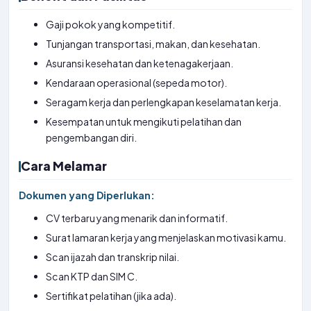
Gaji pokok yang kompetitif.
Tunjangan transportasi, makan, dan kesehatan.
Asuransi kesehatan dan ketenagakerjaan.
Kendaraan operasional (sepeda motor).
Seragam kerja dan perlengkapan keselamatan kerja.
Kesempatan untuk mengikuti pelatihan dan
pengembangan diri.
Cara Melamar
Dokumen yang Diperlukan:
CV terbaru yang menarik dan informatif.
Surat lamaran kerja yang menjelaskan motivasi kamu.
Scan ijazah dan transkrip nilai.
Scan KTP dan SIM C.
Sertifikat pelatihan (jika ada).