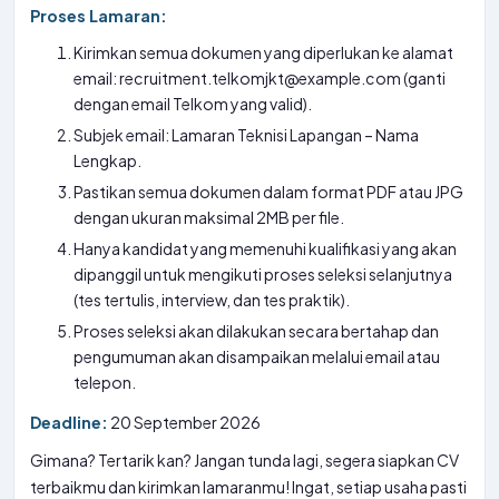
Proses Lamaran:
Kirimkan semua dokumen yang diperlukan ke alamat
email: recruitment.telkomjkt@example.com (ganti
dengan email Telkom yang valid).
Subjek email: Lamaran Teknisi Lapangan – Nama
Lengkap.
Pastikan semua dokumen dalam format PDF atau JPG
dengan ukuran maksimal 2MB per file.
Hanya kandidat yang memenuhi kualifikasi yang akan
dipanggil untuk mengikuti proses seleksi selanjutnya
(tes tertulis, interview, dan tes praktik).
Proses seleksi akan dilakukan secara bertahap dan
pengumuman akan disampaikan melalui email atau
telepon.
Deadline:
20 September 2026
Gimana? Tertarik kan? Jangan tunda lagi, segera siapkan CV
terbaikmu dan kirimkan lamaranmu! Ingat, setiap usaha pasti