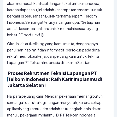
akan membuahkan hasil. Jangan takut untuk mencoba,
karena siapa tahu, ini adalah kesempatan emasmu untuk
berkarir di perusahaan BUMN ternama seperti Telkom
Indonesia. Semangat terus ya! Jangan lupa, “Setiap hari
adalah kesempatan baru untuk memulai sesuatu yang
hebat.” Good luck! 😉
Oke, inilah artikel blog yang kamu minta, dengan gaya
penulisan inspiratif dan informatif, berfokus pada detail
rekrutmen, lokasi kerja, dan peluang karir untuk Teknisi
Lapangan PT Telkom Indonesia di Jakarta Selatan:
Proses Rekrutmen Teknisi Lapangan PT
Telkom Indonesia: Raih Karir Impianmu di
Jakarta Selatan!
Hai para pejuang karir! Mencari pekerjaan memang butuh
semangat dan strategi. Jangan menyerah, karena setiap
aplikasi yang kamu kirim adalah satu langkah lebih dekat
menuju pekerjaan impianmu! Di PT Telkom Indonesia,