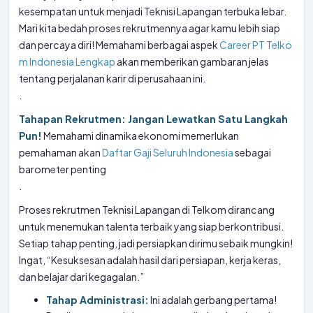
kesempatan untuk menjadi Teknisi Lapangan terbuka lebar.
Mari kita bedah proses rekrutmennya agar kamu lebih siap
dan percaya diri! Memahami berbagai aspek
Career PT Telko
m Indonesia Lengkap
akan memberikan gambaran jelas
tentang perjalanan karir di perusahaan ini.
.
Tahapan Rekrutmen: Jangan Lewatkan Satu Langkah
Pun!
Memahami dinamika ekonomi memerlukan
pemahaman akan
Daftar Gaji Seluruh Indonesia
sebagai
barometer penting
.
Proses rekrutmen Teknisi Lapangan di Telkom dirancang
untuk menemukan talenta terbaik yang siap berkontribusi.
Setiap tahap penting, jadi persiapkan dirimu sebaik mungkin!
Ingat, “Kesuksesan adalah hasil dari persiapan, kerja keras,
dan belajar dari kegagalan.”
Tahap Administrasi:
Ini adalah gerbang pertama!