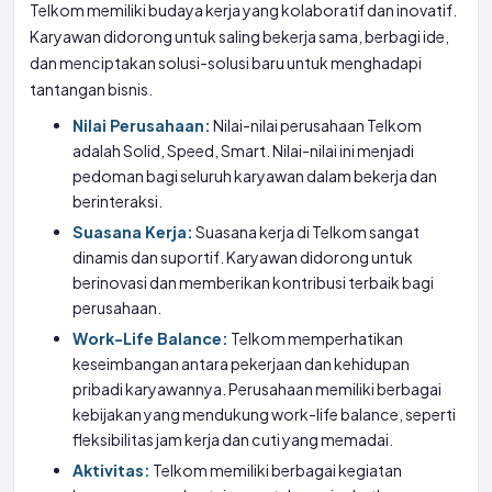
Telkom memiliki budaya kerja yang kolaboratif dan inovatif.
Karyawan didorong untuk saling bekerja sama, berbagi ide,
dan menciptakan solusi-solusi baru untuk menghadapi
tantangan bisnis.
Nilai Perusahaan:
Nilai-nilai perusahaan Telkom
adalah Solid, Speed, Smart. Nilai-nilai ini menjadi
pedoman bagi seluruh karyawan dalam bekerja dan
berinteraksi.
Suasana Kerja:
Suasana kerja di Telkom sangat
dinamis dan suportif. Karyawan didorong untuk
berinovasi dan memberikan kontribusi terbaik bagi
perusahaan.
Work-Life Balance:
Telkom memperhatikan
keseimbangan antara pekerjaan dan kehidupan
pribadi karyawannya. Perusahaan memiliki berbagai
kebijakan yang mendukung work-life balance, seperti
fleksibilitas jam kerja dan cuti yang memadai.
Aktivitas:
Telkom memiliki berbagai kegiatan