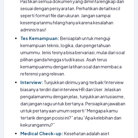
Pastikan semua dokumen yang diminta lengkap dan
sesuai dengan persyaratan. Perhatikan detail kecil
seperti format file dan ukuran. Jangan sampai
kesempatanmu hilang hanya karena kesalahan
administrasi!
Tes Kemampuan:
Bersiaplah untuk menguji
kemampuan teknis, logika, dan pengetahuan
umummu. Jenis tesnya bisa bervariasi, mulai dari soal
pilihan ganda hingga studi kasus. Asah terus
kemampuanmu dengan latihan soal dan membaca
referensi yang relevan.
Interview:
Tunjukkan dirimu yang terbaik! Interview
biasanya terdiri dari interview HR dan User. Jelaskan
pengalamanmu dengan jelas, tunjukkan antusiasme,
dan jangan ragu untuk bertanya. Persiapkan jawaban
untuk pertanyaan umum seperti “Mengapa kamu
tertarik dengan posisi ini?” atau “Apa kelebihan dan
kekuranganmu?”
Medical Check-up:
Kesehatan adalah aset