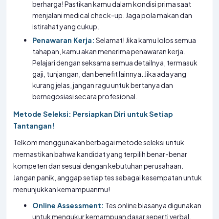
berharga! Pastikan kamu dalam kondisi prima saat
menjalani medical check-up. Jaga pola makan dan
istirahat yang cukup.
Penawaran Kerja:
Selamat! Jika kamu lolos semua
tahapan, kamu akan menerima penawaran kerja.
Pelajari dengan seksama semua detailnya, termasuk
gaji, tunjangan, dan benefit lainnya. Jika ada yang
kurang jelas, jangan ragu untuk bertanya dan
bernegosiasi secara profesional.
Metode Seleksi: Persiapkan Diri untuk Setiap
Tantangan!
Telkom menggunakan berbagai metode seleksi untuk
memastikan bahwa kandidat yang terpilih benar-benar
kompeten dan sesuai dengan kebutuhan perusahaan.
Jangan panik, anggap setiap tes sebagai kesempatan untuk
menunjukkan kemampuanmu!
Online Assessment:
Tes online biasanya digunakan
untuk mengukur kemampuan dasar seperti verbal,