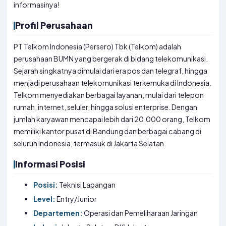
informasinya!
Profil Perusahaan
PT Telkom Indonesia (Persero) Tbk (Telkom) adalah
perusahaan BUMN yang bergerak di bidang telekomunikasi.
Sejarah singkatnya dimulai dari era pos dan telegraf, hingga
menjadi perusahaan telekomunikasi terkemuka di Indonesia.
Telkom menyediakan berbagai layanan, mulai dari telepon
rumah, internet, seluler, hingga solusi enterprise. Dengan
jumlah karyawan mencapai lebih dari 20.000 orang, Telkom
memiliki kantor pusat di Bandung dan berbagai cabang di
seluruh Indonesia, termasuk di Jakarta Selatan.
Informasi Posisi
Posisi:
Teknisi Lapangan
Level:
Entry/Junior
Departemen:
Operasi dan Pemeliharaan Jaringan