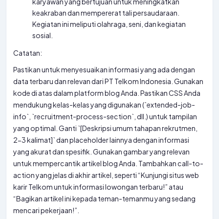
karyawan yang bertujuan untuk meningkatkan
keakraban dan mempererat tali persaudaraan.
Kegiatan ini meliputi olahraga, seni, dan kegiatan
sosial.
Catatan:
Pastikan untuk menyesuaikan informasi yang ada dengan
data terbaru dan relevan dari PT Telkom Indonesia. Gunakan
kode di atas dalam platform blog Anda. Pastikan CSS Anda
mendukung kelas-kelas yang digunakan (`extended-job-
info`, `recruitment-process-section`, dll.) untuk tampilan
yang optimal. Ganti `[Deskripsi umum tahapan rekrutmen,
2-3 kalimat]` dan placeholder lainnya dengan informasi
yang akurat dan spesifik. Gunakan gambar yang relevan
untuk mempercantik artikel blog Anda. Tambahkan call-to-
action yang jelas di akhir artikel, seperti “Kunjungi situs web
karir Telkom untuk informasi lowongan terbaru!” atau
“Bagikan artikel ini kepada teman-temanmu yang sedang
mencari pekerjaan!”.