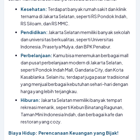
Kesehatan:
Terdapat banyak rumah sakit dan klinik
ternama di Jakarta Selatan, seperti RS Pondok Indah,
RS Siloam, dan RS MMC.
Pendidikan:
Jakarta Selatan memiliki banyak sekolah
dan universitas berkualitas, seperti Universitas
Indonesia, Prasetya Mulya, dan BPK Penabur.
Perbelanjaan:
Kamu bisa menemukan berbagai mall
dan pusat perbelanjaan modern di Jakarta Selatan,
seperti Pondok Indah Mall, Gandaria City, dan Kota
Kasablanka. Selain itu, terdapat juga pasar tradisional
yang menjual berbagai kebutuhan sehari-hari dengan
harga yang lebih terjangkau.
Hiburan:
Jakarta Selatan memiliki banyak tempat
rekreasi menarik, seperti Kebun Binatang Ragunan,
Taman Mini Indonesia Indah, dan berbagai kafe dan
restoran yang cozy.
Biaya Hidup: Perencanaan Keuangan yang Bijak!