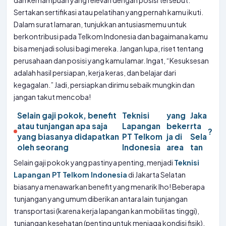
dan kemampuan yang relevan dengan posisi tersebut.
Sertakan sertifikasi atau pelatihan yang pernah kamu ikuti.
Dalam surat lamaran, tunjukkan antusiasmemu untuk
berkontribusi pada Telkom Indonesia dan bagaimana kamu
bisa menjadi solusi bagi mereka. Jangan lupa, riset tentang
perusahaan dan posisi yang kamu lamar. Ingat, “Kesuksesan
adalah hasil persiapan, kerja keras, dan belajar dari
kegagalan.” Jadi, persiapkan dirimu sebaik mungkin dan
jangan takut mencoba!
Selain gaji pokok, benefit
Teknisi
yang
Jaka
atau tunjangan apa saja
Lapangan
beker
rta
?
yang biasanya didapatkan
PT Telkom
ja di
Sela
oleh seorang
Indonesia
area
tan
Selain gaji pokok yang pastinya penting, menjadi
Teknisi
Lapangan PT Telkom Indonesia
di Jakarta Selatan
biasanya menawarkan benefit yang menarik lho! Beberapa
tunjangan yang umum diberikan antara lain tunjangan
transportasi (karena kerja lapangan kan mobilitas tinggi),
tunjangan kesehatan (penting untuk menjaga kondisi fisik),