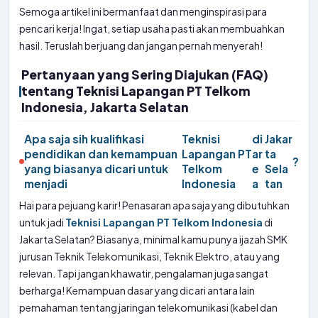
Semoga artikel ini bermanfaat dan menginspirasi para
pencari kerja! Ingat, setiap usaha pasti akan membuahkan
hasil. Teruslah berjuang dan jangan pernah menyerah!
Pertanyaan yang Sering Diajukan (FAQ)
tentang Teknisi Lapangan PT Telkom
Indonesia, Jakarta Selatan
Apa saja sih kualifikasi
Teknisi
di
Jakar
pendidikan dan kemampuan
Lapangan PT
ar
ta
?
yang biasanya dicari untuk
Telkom
e
Sela
menjadi
Indonesia
a
tan
Hai para pejuang karir! Penasaran apa saja yang dibutuhkan
untuk jadi
Teknisi Lapangan PT Telkom Indonesia
di
Jakarta Selatan? Biasanya, minimal kamu punya ijazah SMK
jurusan Teknik Telekomunikasi, Teknik Elektro, atau yang
relevan. Tapi jangan khawatir, pengalaman juga sangat
berharga! Kemampuan dasar yang dicari antara lain
pemahaman tentang jaringan telekomunikasi (kabel dan