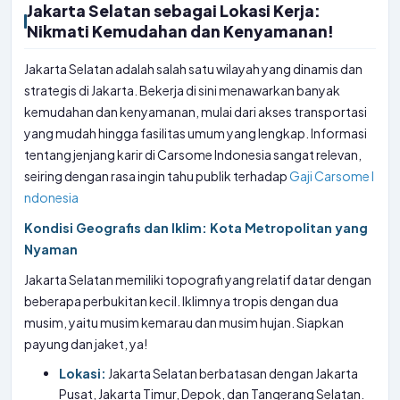
Jakarta Selatan sebagai Lokasi Kerja:
Nikmati Kemudahan dan Kenyamanan!
Jakarta Selatan adalah salah satu wilayah yang dinamis dan
strategis di Jakarta. Bekerja di sini menawarkan banyak
kemudahan dan kenyamanan, mulai dari akses transportasi
yang mudah hingga fasilitas umum yang lengkap. Informasi
tentang jenjang karir di Carsome Indonesia sangat relevan,
seiring dengan rasa ingin tahu publik terhadap
Gaji Carsome I
ndonesia
Kondisi Geografis dan Iklim: Kota Metropolitan yang
Nyaman
Jakarta Selatan memiliki topografi yang relatif datar dengan
beberapa perbukitan kecil. Iklimnya tropis dengan dua
musim, yaitu musim kemarau dan musim hujan. Siapkan
payung dan jaket, ya!
Lokasi:
Jakarta Selatan berbatasan dengan Jakarta
Pusat, Jakarta Timur, Depok, dan Tangerang Selatan.