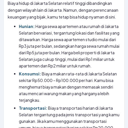
Biaya hidup di Jakarta Selatan relatif tinggi dibandingkan
dengan wilayah lain di Jakarta. Namun, dengan perencanaan
keuangan yang bijak, kamu tetap bisa hidup nyaman di sini.
Hunian:
Harga sewa apartemen atau rumah di Jakarta
Selatan bervariasi, tergantung lokasi dan fasilitas yang
ditawarkan. Harga sewa apartemen studio mulai dari
Rp3 juta per bulan, sedangkan harga sewa rumah mulai
dari Rp5 juta per bulan. Harga beli properti di Jakarta
Selatan juga cukup tinggi, mulai dari Rp1 miliar untuk
apartemen dan Rp2 miliar untuk rumah.
Konsumsi:
Biaya makan rata-rata di Jakarta Selatan
sekitar Rp50.000 – Rp100.000 per hari. Kamu bisa
menghemat biaya makan dengan memasak sendiri
atau mencari warung makan yang harganya lebih
terjangkau.
Transportasi:
Biaya transportasi harian di Jakarta
Selatan tergantung pada jenis transportasi yang kamu
gunakan. Jika kamu menggunakan transportasi
umum, biaya transportasi harian sekitar Rp20.000 –