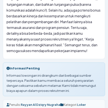
tunjangan makan, dan bahkan tunjangan pulsa (karena
komunikasi adalah kunci!). Selain itu, ada juga potensi bonus
berdasarkan kinerja dan kesempatan untuk mengikuti
pelatihan dan pengembangan diri. Manfaat lainnya bisa
termasuk asuransi dan program pensiun. Tentu saja,
detailnya bisa berbeda-beda, jadi pastikan kamu
menanyakannya saat proses rekrutmen ya! Ingat, “Kerja
keras tidak akan mengkhianati hasil.” Semangat terus, dan
semoga sukses mendapatkan pekerjaan impianmu!
Informasi Penting
Informasi lowongan ini dirangkum dari berbagai sumber
terpercaya. Pastikan kamu membaca seluruh persyaratan
dengan seksama sebelum melamar. Kami tidak memungut
biaya apapun dalam proses rekrutmen ini.
Penulis:
Rayyan Al Dziqry Nugraha
Kategori:
Loker