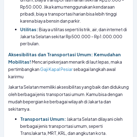
Rp50.000. Jika kamu menggunakan kendaraan
pribadi, biaya transportasi harian bisa lebih tinggi
karena biaya bensin dan parkir.
Utilitas:
Biaya utilitas seperti listrik, air, dan internet di
Jakarta Selatan sekitar Rp500.000 – Rp1.000.000
per bulan.
Aksesibilitas dan Transportasi Umum: Kemudahan
Mobilitas!
Mencari pekerjaan menarik di laut lepas, maka
pertimbangkan
Gaji Kapal Pesiar
sebagai langkah awal
karirmu
Jakarta Selatan memiliki aksesibilitas yang baik dan didukung
oleh berbagai jenis transportasi umum. Kamu bisa dengan
mudah bepergian ke berbagai wilayah di Jakarta dan
sekitarnya.
Transportasi Umum:
Jakarta Selatan dilayani oleh
berbagai jenis transportasi umum, seperti
TransJakarta, MRT, KRL, dan angkutan kota.