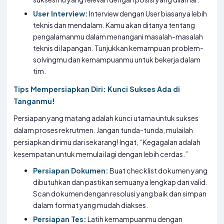
User Interview:
Interview dengan User biasanya lebih
teknis dan mendalam. Kamu akan ditanya tentang
pengalamanmu dalam menangani masalah-masalah
teknis di lapangan. Tunjukkan kemampuan problem-
solvingmu dan kemampuanmu untuk bekerja dalam
tim.
Tips Mempersiapkan Diri: Kunci Sukses Ada di
Tanganmu!
Persiapan yang matang adalah kunci utama untuk sukses
dalam proses rekrutmen. Jangan tunda-tunda, mulailah
persiapkan dirimu dari sekarang! Ingat, “Kegagalan adalah
kesempatan untuk memulai lagi dengan lebih cerdas.”
Persiapan Dokumen:
Buat checklist dokumen yang
dibutuhkan dan pastikan semuanya lengkap dan valid.
Scan dokumen dengan resolusi yang baik dan simpan
dalam format yang mudah diakses.
Persiapan Tes:
Latih kemampuanmu dengan