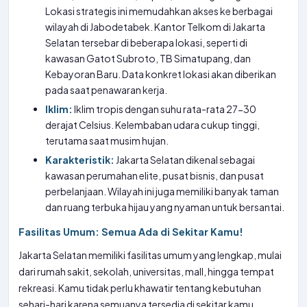
Lokasi strategis ini memudahkan akses ke berbagai
wilayah di Jabodetabek. Kantor Telkom di Jakarta
Selatan tersebar di beberapa lokasi, seperti di
kawasan Gatot Subroto, TB Simatupang, dan
Kebayoran Baru. Data konkret lokasi akan diberikan
pada saat penawaran kerja.
Iklim:
Iklim tropis dengan suhu rata-rata 27-30
derajat Celsius. Kelembaban udara cukup tinggi,
terutama saat musim hujan.
Karakteristik:
Jakarta Selatan dikenal sebagai
kawasan perumahan elite, pusat bisnis, dan pusat
perbelanjaan. Wilayah ini juga memiliki banyak taman
dan ruang terbuka hijau yang nyaman untuk bersantai.
Fasilitas Umum: Semua Ada di Sekitar Kamu!
Jakarta Selatan memiliki fasilitas umum yang lengkap, mulai
dari rumah sakit, sekolah, universitas, mall, hingga tempat
rekreasi. Kamu tidak perlu khawatir tentang kebutuhan
sehari-hari karena semuanya tersedia di sekitar kamu.