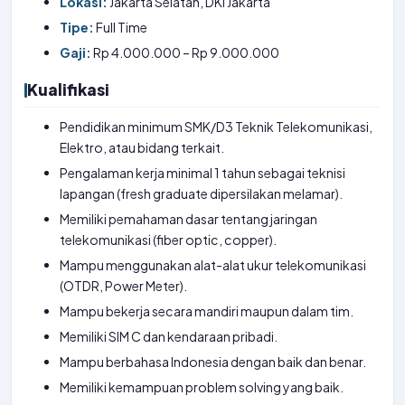
Lokasi:
Jakarta Selatan, DKI Jakarta
Tipe:
Full Time
Gaji:
Rp 4.000.000 – Rp 9.000.000
Kualifikasi
Pendidikan minimum SMK/D3 Teknik Telekomunikasi,
Elektro, atau bidang terkait.
Pengalaman kerja minimal 1 tahun sebagai teknisi
lapangan (fresh graduate dipersilakan melamar).
Memiliki pemahaman dasar tentang jaringan
telekomunikasi (fiber optic, copper).
Mampu menggunakan alat-alat ukur telekomunikasi
(OTDR, Power Meter).
Mampu bekerja secara mandiri maupun dalam tim.
Memiliki SIM C dan kendaraan pribadi.
Mampu berbahasa Indonesia dengan baik dan benar.
Memiliki kemampuan problem solving yang baik.