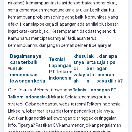
nirkabel), kemampuan instalasi dan perbaikan perangkat,
serta kemampuan menggunakan alat ukur. Lebih dari itu,
kemampuan problem solving yang baik, komunikasi yang
efektif, dan siap bekerja di lapangan adalah nilai plus besar!
Ingat kata-kata bijak, “Kesempatan tidak datang sendiri.
Kamu harus menciptakannya!” Jadi, asah terus
kemampuanmu dan jangan pernah berhenti belajar ya!
Bagaimana ya
khusu
Jak
, dan apa
Teknisi
cara terbaik
snya
arta
saja tips
Lapangan
untuk
di
Sel
agar
PT Telkom
menemukan
wilay
ata
lamaran
Indonesia
lowongan kerja
ah
n
saya dilirik?
Oke, fokus ya! Mencari lowongan
Teknisi Lapangan PT
Telkom Indonesia
di Jakarta Selatan memang butuh
strategi. Coba deh pantau website resmi Telkom Indonesia,
LinkedIn, Jobstreet, atau platform pencari kerja lainnya.
Aktifkan juga notifikasi lowongan biar nggak ketinggalan
info. Tipsnya? Pastikan CV kamu menonjolkan pengalaman