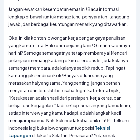
Jangan lewatkan kesempatan emas ini! Baca informasi
lengkap di bawah untuk mengetahui persyaratan, tanggung
jawab, dan berbagai keuntungan menarik yang ditawarkan.
Oke, ini dia konten lowongan kerja dengan gaya penulisan
yang kamu minta: Halo para pejuang karir! Gimana kabarnya
hari ini? Semoga semangatnya tetap membara ya! Mencari
pekerjaan memang kadang bikin rollercoaster, ada kalanya
semangat membara, ada kalanya sedikit redup. Tapi ingat,
kamu nggak sendirian kok! Banyak di luar sana yang
merasakan hal yang sama. Yang penting, jangan pernah
menyerah dan teruslah berusaha. Ingat kata-kata bijak,
“Kesuksesan adalah hasil dari persiapan, kerja keras, dan
belajar dari kegagalan.” Jadi, setiap lamaran yang kamu kirim,
setiap interview yang kamu hadapi, adalah langkah kecil
menuju impianmu! Nah, kali ini ada kabar baik nih! PT Telkom
Indonesia lagi buka lowongan untuk posisi
Teknisi
Lapangan
di Jakarta Selatan. Penasaran? Yuk, simak