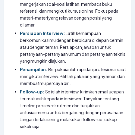
mengerjakan soal-soal latihan, membaca buku
referensi, dan mengikuti kursus online. Fokus pada
materi-materi yang relevan dengan posisi yang
dilamar.
Persiapan Interview:
Latih kemampuan
berkomunikasimu dengan berbicara di depan cermin
atau dengan teman. Persiapkan jawaban untuk
pertanyaan-pertanyaan umum dan pertanyaan teknis
yang mungkin diajukan.
Penampilan:
Berpakaianlah rapi dan profesional saat
mengikuti interview. Pilihlah pakaian yang nyaman dan
membuatmu percaya diri.
Follow-up:
Setelah interview, kirimkan email ucapan
terima kasih kepada interviewer. Tanyakan tentang
timeline proses rekrutmen dan tunjukkan
antusiasmemu untuk bergabung dengan perusahaan.
Jangan terlalu sering melakukan follow-up, cukup
sekali saja.