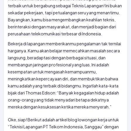
terbaik untuk bergabung sebagai Teknis Lapangan! Ini bukan
sekadar pekerjaan, tapi petualangan seru yang menantimu.
Bayangkan, kamu bisa mengembangkan keahlian teknis,
berinteraksi dengan masyarakat, dan menjadi bagian dari
perusahaan telekomunikasi terbesar di Indonesia.
Bekerja di lapangan memberikanmu pengalaman tak ternilai
harganya. Kamu akan belajar memecahkan masalah secara
langsung, beradaptasi dengan berbagai situasi, dan
membangun jaringan profesional yang luas. Ini adalah
kesempatan untuk mengasah kemampuanmu,
meningkatkan kepercayaan diri, dan membuktikan bahwa
kamu adalah yang terbaik di bidangmu. Ingatlah kata-kata
bijak dari Thomas Edison: “Banyak kegagalan hidup adalah
orang-orang yang tidak menyadari betapa dekatnya
mereka dengan kesuksesan ketika mereka menyerah.”
Oke, siap! Berikut adalah artikel blog lowongan kerja untuk
“Teknisi Lapangan PT Telkom Indonesia, Sanggau” dengan