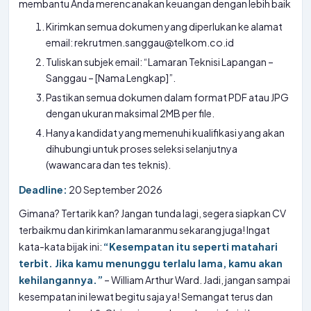
membantu Anda merencanakan keuangan dengan lebih baik
Kirimkan semua dokumen yang diperlukan ke alamat
email: rekrutmen.sanggau@telkom.co.id
Tuliskan subjek email: “Lamaran Teknisi Lapangan –
Sanggau – [Nama Lengkap]”.
Pastikan semua dokumen dalam format PDF atau JPG
dengan ukuran maksimal 2MB per file.
Hanya kandidat yang memenuhi kualifikasi yang akan
dihubungi untuk proses seleksi selanjutnya
(wawancara dan tes teknis).
Deadline:
20 September 2026
Gimana? Tertarik kan? Jangan tunda lagi, segera siapkan CV
terbaikmu dan kirimkan lamaranmu sekarang juga! Ingat
kata-kata bijak ini:
“Kesempatan itu seperti matahari
terbit. Jika kamu menunggu terlalu lama, kamu akan
kehilangannya.”
– William Arthur Ward. Jadi, jangan sampai
kesempatan ini lewat begitu saja ya! Semangat terus dan