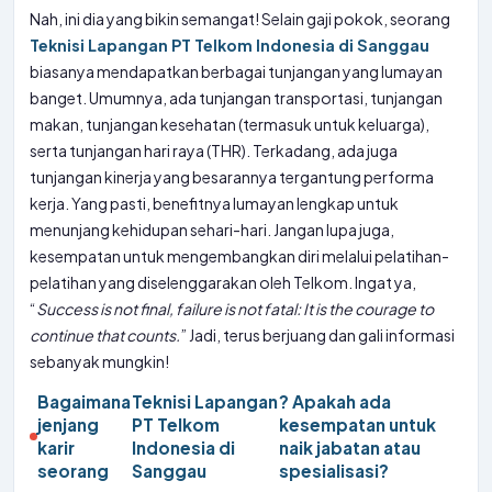
Nah, ini dia yang bikin semangat! Selain gaji pokok, seorang
Teknisi Lapangan PT Telkom Indonesia di Sanggau
biasanya mendapatkan berbagai tunjangan yang lumayan
banget. Umumnya, ada tunjangan transportasi, tunjangan
makan, tunjangan kesehatan (termasuk untuk keluarga),
serta tunjangan hari raya (THR). Terkadang, ada juga
tunjangan kinerja yang besarannya tergantung performa
kerja. Yang pasti, benefitnya lumayan lengkap untuk
menunjang kehidupan sehari-hari. Jangan lupa juga,
kesempatan untuk mengembangkan diri melalui pelatihan-
pelatihan yang diselenggarakan oleh Telkom. Ingat ya,
“
Success is not final, failure is not fatal: It is the courage to
continue that counts.
” Jadi, terus berjuang dan gali informasi
sebanyak mungkin!
Bagaimana
Teknisi Lapangan
? Apakah ada
jenjang
PT Telkom
kesempatan untuk
karir
Indonesia di
naik jabatan atau
seorang
Sanggau
spesialisasi?