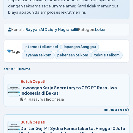
dengan seksama sebelum melamar. Kami tidak memungut
biaya apapun dalam proses rekrutmen ini.
Penulis:
Rayyan Al Dziqry Nugraha
Kategori:
Loker
internet telkomsel
lapangan Sanggau
Tags:
layanan telkom
pekerjaan telkom
teknisi telkom
SEBELUMNYA
Butuh Cepat!
Lowongan Kerja Secretary to CEO PT Rasa Jiwa
Indonesia di Bekasi
PT Rasa Jiwa Indonesia
BERIKUTNYA
Butuh Cepat!
Daftar Gaji PT Sydna Farma Jakarta: Hingga 10 Juta