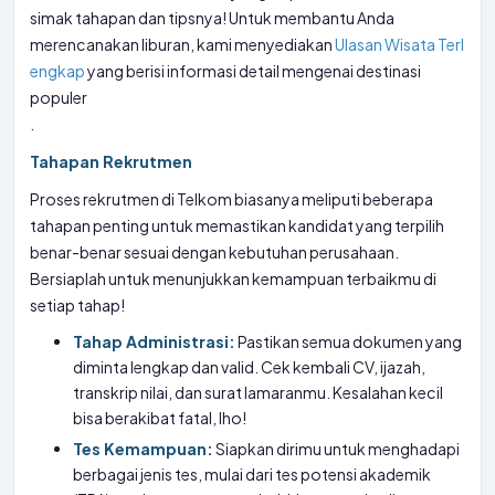
simak tahapan dan tipsnya! Untuk membantu Anda
merencanakan liburan, kami menyediakan
Ulasan Wisata Terl
engkap
yang berisi informasi detail mengenai destinasi
populer
.
Tahapan Rekrutmen
Proses rekrutmen di Telkom biasanya meliputi beberapa
tahapan penting untuk memastikan kandidat yang terpilih
benar-benar sesuai dengan kebutuhan perusahaan.
Bersiaplah untuk menunjukkan kemampuan terbaikmu di
setiap tahap!
Tahap Administrasi:
Pastikan semua dokumen yang
diminta lengkap dan valid. Cek kembali CV, ijazah,
transkrip nilai, dan surat lamaranmu. Kesalahan kecil
bisa berakibat fatal, lho!
Tes Kemampuan:
Siapkan dirimu untuk menghadapi
berbagai jenis tes, mulai dari tes potensi akademik