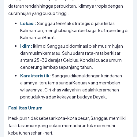
dataran rendah hingga perbukitan. Iklimnya tropis dengan
curah hujan yang cukup tinggi.
Lokasi:
Sanggau terletak strategis di jalur lintas
Kalimantan, menghubungkan berbagai kota penting di
Kalimantan Barat.
Iklim:
Iklim di Sanggau didominasi oleh musim hujan
dan musim kemarau. Suhu udara rata-rata berkisar
antara 25-32 derajat Celcius. Kondisi cuaca umum
cenderung lembap sepanjang tahun.
Karakteristik:
Sanggau dikenal dengan keindahan
alamnya, terutama sungai Kapuas yang membelah
wilayahnya. Ciri khas wilayah ini adalah keramahan
penduduknya dan kekayaan budaya Dayak.
Fasilitas Umum
Meskipun tidak sebesar kota-kota besar, Sanggau memiliki
fasilitas umum yang cukup memadai untuk memenuhi
kebutuhan sehari-hari.