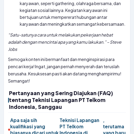
karyawan, seperti gathering, olahraga bersama, dan
kegiatan sosial lainnya. Kegiatan karyawan ini
bertujuan untuk mempererat hubungan antar
karyawan dan meningkatkan semangat kebersamaan.
“Satu-satunya cara untuk melakukan pekerjaan hebat
adalah dengan mencintai apa yang kamu lakukan.” – Steve
Jobs
Semoga konten ini bermanfaat dan menginspirasi para
pencari kerja! Ingat, jangan pernah menyerah dan teruslah
berusaha. Kesuksesan pasti akan datang menghampirimu!
Semangat!
Pertanyaan yang Sering Diajukan (FAQ)
tentang Teknisi Lapangan PT Telkom
Indonesia, Sanggau
Apa saja sih
Teknisi Lapangan
,
kualifikasi yang
PT Telkom
terutama
biasanya dicari untuk
Indonesia di
yang baru