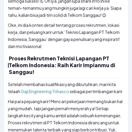
semoga sukses! 💪 Oh iya, jangan lupa share info ini ke
teman-temanmu yang mungkin juga lagi cari kerja ya. Siapa
tahu, kalian bisa jadi tim solid di Telkom Sanggau! 😉
Oke, ini dia konten detail tentang proses rekrutmen, lokasi
kerja, dan peluang karir untuk ‘Teknisi Lapangan PT Telkom
Indonesia, Sanggau’ dengan gaya penulisan yang inspiratif
dan motivasional:
Proses Rekrutmen Teknisi Lapangan PT
Telkom Indonesia: Raih Karir Impianmu di
Sanggau!
Setelah membahas kualifikasi yang dibutuhkan, mari kita
telaah
Gaji Engineering Trihasco
sebagai pertimbangan karir
Hai para pejuang karir! Mencari pekerjaan memang bukan hal
yang mudah, tapi jangan pernah menyerah ya! Setiap
langkah kecil yang kamu ambil adalah sebuah kemenangan.
Proses rekrutmen di PT Telkom Indonesia dirancang untuk
menemukan talenta terbaik yang siap berkontribusi. Yuk,