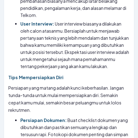
pembahasan biasanya mencakup latar belakang
pendidikan, pengalaman kerja, dan alasan melamar di
Telkom.
User Interview:
User interview biasanya dilakukan
oleh calon atasanmu. Bersiaplah untuk menjawab
pertanyaan teknis yang lebih mendalam dan tunjukkan
bahwa kamu memiliki kemampuan yang dibutuhkan
untuk posisi tersebut. Ekspektasi user interview adalah
untuk mengetahui sejauh mana pemahamanmu
tentang pekerjaan yang akan kamu lakukan.
Tips Mempersiapkan Diri
Persiapan yang matang adalah kunci keberhasilan. Jangan
tunda-tunda untuk mulai mempersiapkan diri. Semakin
cepat kamu mulai, semakin besar peluangmu untuk lolos
rekrutmen.
Persiapan Dokumen:
Buat checklist dokumen yang
dibutuhkan dan pastikan semuanya lengkap dan
tersusun rapi. Fotokopi dokumen penting dan simpan