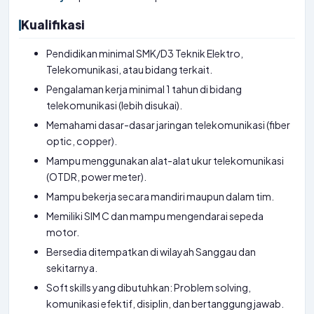
Kualifikasi
Pendidikan minimal SMK/D3 Teknik Elektro,
Telekomunikasi, atau bidang terkait.
Pengalaman kerja minimal 1 tahun di bidang
telekomunikasi (lebih disukai).
Memahami dasar-dasar jaringan telekomunikasi (fiber
optic, copper).
Mampu menggunakan alat-alat ukur telekomunikasi
(OTDR, power meter).
Mampu bekerja secara mandiri maupun dalam tim.
Memiliki SIM C dan mampu mengendarai sepeda
motor.
Bersedia ditempatkan di wilayah Sanggau dan
sekitarnya.
Soft skills yang dibutuhkan: Problem solving,
komunikasi efektif, disiplin, dan bertanggung jawab.