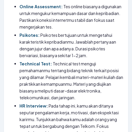
Online Assessment:
Tes online biasanya digunakan
untuk mengukur kemampuan dasar dan kepribadian.
Pastikan koneksi internetmu stabil dan fokus saat
mengerjakan tes.
Psikotes:
Psikotes bertujuan untuk mengetahui
karakteristik kepribadianmu. Jawablah pertanyaan
dengan jujur dan apa adanya. Durasi psikotes
bervariasi, biasanya sekitar 1-2 jam.
Technical Test:
Technical test menguji
pemahamanmu tentang bidang teknik terkait posisi
yang dilamar. Pelajari kembali materi-materi kuliah dan
praktikkan kemampuanmu. Materi yang diujikan
biasanya meliputi dasar-dasar elektronika,
telekomunikasi, dan jaringan.
HR Interview:
Pada tahap ini, kamu akan ditanya
seputar pengalaman kerja, motivasi, dan ekspektasi
karirmu. Tunjukkan bahwa kamu adalah orang yang
tepat untuk bergabung dengan Telkom. Fokus