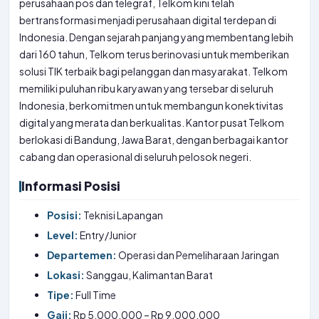
perusahaan pos dan telegraf, Telkom kini telah
bertransformasi menjadi perusahaan digital terdepan di
Indonesia. Dengan sejarah panjang yang membentang lebih
dari 160 tahun, Telkom terus berinovasi untuk memberikan
solusi TIK terbaik bagi pelanggan dan masyarakat. Telkom
memiliki puluhan ribu karyawan yang tersebar di seluruh
Indonesia, berkomitmen untuk membangun konektivitas
digital yang merata dan berkualitas. Kantor pusat Telkom
berlokasi di Bandung, Jawa Barat, dengan berbagai kantor
cabang dan operasional di seluruh pelosok negeri.
Informasi Posisi
Posisi:
Teknisi Lapangan
Level:
Entry/Junior
Departemen:
Operasi dan Pemeliharaan Jaringan
Lokasi:
Sanggau, Kalimantan Barat
Tipe:
Full Time
Gaji:
Rp 5.000.000 – Rp 9.000.000