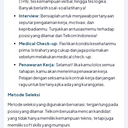
(TPA), tes kemampuan verbal, hingga tes logika.
Banyak berlatih soal-soal latihan ya!
Interview:
Bersiaplah untuk menjawab pertanyaan
seputar pengalaman kerja, motivasi, dan
kepribadianmu. Tunjukkan antusiasmemu terhadap
posisi yang dilamar dan Telkom Indonesia!
Medical Check-up:
Pastikan kondisi kesehatanmu
prima. Istirahat yang cukup dan jaga pola makan
sebelum melakukan medical check-up.
Penawaran Kerja:
Selamat! Jika kamu lolos semua
tahapan, kamu akan menerima penawaran kerja.
Pelajari dengan seksama isi kontrak kerja dan jangan
ragu untuk bertanya jika ada yang kurang jelas.
Metode Seleksi
Metode seleksi yang digunakan bervariasi, tergantung pada
posisi yang dilamar. Telkom berusaha mencari kandidat
yang tidak hanya memiliki kemampuan teknis, tetapi juga
memiliki soft skills yang mumpuni.