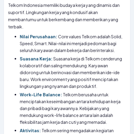
Telkom Indonesia memiliki budaya kerja yang dinamis dan
suportif. Lingkungan kerja yang kondusif akan
membantumu untuk berkembang dan memberikan yang
terbaik.
Nilai Perusahaan:
Core values Telkom adalah Solid,
Speed, Smart. Nilai-nilai ini menjadi pedoman bagi
seluruh karyawan dalam bekerja dan berinteraksi.
Suasana Kerja:
Suasana kerja di Telkom cenderung
kolaboratif dan saling mendukung. Karyawan
didorong untuk berinovasi dan memberikan ide-ide
baru. Work environment yang positif menciptakan
lingkungan yang nyaman dan produktif.
Work-Life Balance:
Telkom berusaha untuk
menciptakan keseimbangan antara kehidupan kerja
dan pribadi bagi karyawannya. Kebijakan yang
mendukung work-life balance antara lain adalah
fleksibilitas jam kerja dan cuti yang memadai.
Aktivitas:
Telkom sering mengadakan kegiatan