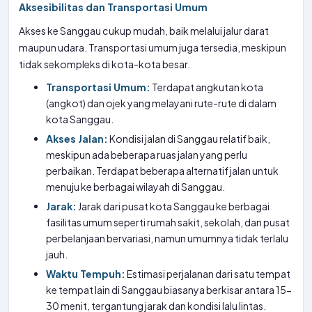
Aksesibilitas dan Transportasi Umum
Akses ke Sanggau cukup mudah, baik melalui jalur darat
maupun udara. Transportasi umum juga tersedia, meskipun
tidak sekompleks di kota-kota besar.
Transportasi Umum:
Terdapat angkutan kota
(angkot) dan ojek yang melayani rute-rute di dalam
kota Sanggau.
Akses Jalan:
Kondisi jalan di Sanggau relatif baik,
meskipun ada beberapa ruas jalan yang perlu
perbaikan. Terdapat beberapa alternatif jalan untuk
menuju ke berbagai wilayah di Sanggau.
Jarak:
Jarak dari pusat kota Sanggau ke berbagai
fasilitas umum seperti rumah sakit, sekolah, dan pusat
perbelanjaan bervariasi, namun umumnya tidak terlalu
jauh.
Waktu Tempuh:
Estimasi perjalanan dari satu tempat
ke tempat lain di Sanggau biasanya berkisar antara 15-
30 menit, tergantung jarak dan kondisi lalu lintas.