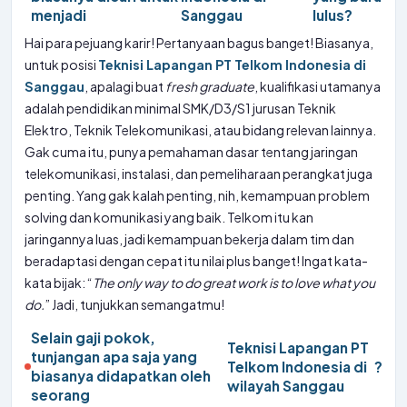
menjadi
Sanggau
lulus?
Hai para pejuang karir! Pertanyaan bagus banget! Biasanya,
untuk posisi
Teknisi Lapangan PT Telkom Indonesia di
Sanggau
, apalagi buat
fresh graduate
, kualifikasi utamanya
adalah pendidikan minimal SMK/D3/S1 jurusan Teknik
Elektro, Teknik Telekomunikasi, atau bidang relevan lainnya.
Gak cuma itu, punya pemahaman dasar tentang jaringan
telekomunikasi, instalasi, dan pemeliharaan perangkat juga
penting. Yang gak kalah penting, nih, kemampuan problem
solving dan komunikasi yang baik. Telkom itu kan
jaringannya luas, jadi kemampuan bekerja dalam tim dan
beradaptasi dengan cepat itu nilai plus banget! Ingat kata-
kata bijak: “
The only way to do great work is to love what you
do.
” Jadi, tunjukkan semangatmu!
Selain gaji pokok,
Teknisi Lapangan PT
tunjangan apa saja yang
Telkom Indonesia di
?
biasanya didapatkan oleh
wilayah Sanggau
seorang