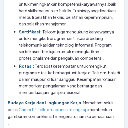
untuk meningkatkan kompetensi karyawannya, baik
hard skills maupun soft skills. Training yang diberikan
meliputi pelatihan teknis, pelatihan kepemimpinan,
dan pelatihan manajemen.
Sertifikasi:
Telkom juga mendukung karyawannya
untuk mengikuti program sertifikasi di bidang
telekomunikasi dan teknologi informasi. Program
sertifikasi ini bertujuan untuk meningkatkan
profesionalisme dan pengakuan kompetensi.
Rotasi:
Terdapat kesempatan untuk mengikuti
program rotasi ke berbagai unit kerja di Telkom, baik di
dalam maupun di luar Sanggau. Kesempatan rotasi ini
memberikan pengalaman yang berharga dan
memperluas jaringan profesional.
Budaya Kerja dan Lingkungan Kerja
. Memahami seluk
beluk
Career PT Telkom Indonesia Lengkap
memberikan
gambaran komprehensif mengenai dinamika perusahaan.
.