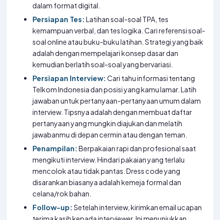
dalam format digital.
Persiapan Tes:
Latihan soal-soal TPA, tes
kemampuan verbal, dan tes logika. Cari referensi soal-
soal online atau buku-buku latihan. Strategi yang baik
adalah dengan mempelajari konsep dasar dan
kemudian berlatih soal-soal yang bervariasi.
Persiapan Interview:
Cari tahu informasi tentang
Telkom Indonesia dan posisi yang kamu lamar. Latih
jawaban untuk pertanyaan-pertanyaan umum dalam
interview. Tipsnya adalah dengan membuat daftar
pertanyaan yang mungkin diajukan dan melatih
jawabanmu di depan cermin atau dengan teman.
Penampilan:
Berpakaian rapi dan profesional saat
mengikuti interview. Hindari pakaian yang terlalu
mencolok atau tidak pantas. Dress code yang
disarankan biasanya adalah kemeja formal dan
celana/rok bahan.
Follow-up:
Setelah interview, kirimkan email ucapan
terima kasih kepada interviewer. Ini menunjukkan