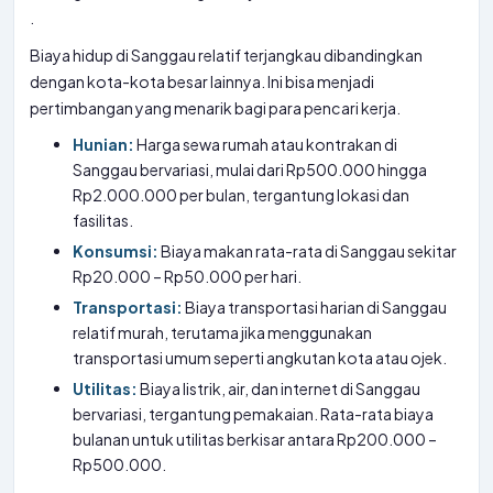
.
Biaya hidup di Sanggau relatif terjangkau dibandingkan
dengan kota-kota besar lainnya. Ini bisa menjadi
pertimbangan yang menarik bagi para pencari kerja.
Hunian:
Harga sewa rumah atau kontrakan di
Sanggau bervariasi, mulai dari Rp500.000 hingga
Rp2.000.000 per bulan, tergantung lokasi dan
fasilitas.
Konsumsi:
Biaya makan rata-rata di Sanggau sekitar
Rp20.000 – Rp50.000 per hari.
Transportasi:
Biaya transportasi harian di Sanggau
relatif murah, terutama jika menggunakan
transportasi umum seperti angkutan kota atau ojek.
Utilitas:
Biaya listrik, air, dan internet di Sanggau
bervariasi, tergantung pemakaian. Rata-rata biaya
bulanan untuk utilitas berkisar antara Rp200.000 –
Rp500.000.