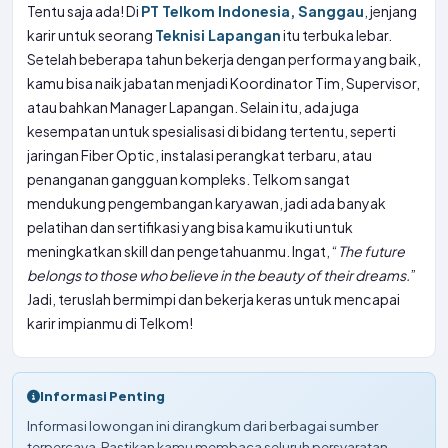
Tentu saja ada! Di
PT Telkom Indonesia, Sanggau
, jenjang
karir untuk seorang
Teknisi Lapangan
itu terbuka lebar.
Setelah beberapa tahun bekerja dengan performa yang baik,
kamu bisa naik jabatan menjadi Koordinator Tim, Supervisor,
atau bahkan Manager Lapangan. Selain itu, ada juga
kesempatan untuk spesialisasi di bidang tertentu, seperti
jaringan Fiber Optic, instalasi perangkat terbaru, atau
penanganan gangguan kompleks. Telkom sangat
mendukung pengembangan karyawan, jadi ada banyak
pelatihan dan sertifikasi yang bisa kamu ikuti untuk
meningkatkan skill dan pengetahuanmu. Ingat, “
The future
belongs to those who believe in the beauty of their dreams.
”
Jadi, teruslah bermimpi dan bekerja keras untuk mencapai
karir impianmu di Telkom!
Informasi Penting
Informasi lowongan ini dirangkum dari berbagai sumber
terpercaya. Pastikan kamu membaca seluruh persyaratan