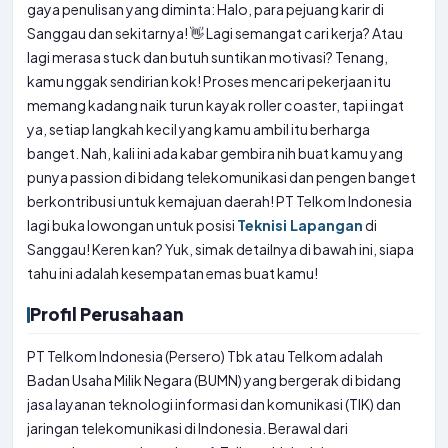
gaya penulisan yang diminta: Halo, para pejuang karir di
Sanggau dan sekitarnya! 👋 Lagi semangat cari kerja? Atau
lagi merasa stuck dan butuh suntikan motivasi? Tenang,
kamu nggak sendirian kok! Proses mencari pekerjaan itu
memang kadang naik turun kayak roller coaster, tapi ingat
ya, setiap langkah kecil yang kamu ambil itu berharga
banget. Nah, kali ini ada kabar gembira nih buat kamu yang
punya passion di bidang telekomunikasi dan pengen banget
berkontribusi untuk kemajuan daerah! PT Telkom Indonesia
lagi buka lowongan untuk posisi
Teknisi Lapangan
di
Sanggau! Keren kan? Yuk, simak detailnya di bawah ini, siapa
tahu ini adalah kesempatan emas buat kamu!
Profil Perusahaan
PT Telkom Indonesia (Persero) Tbk atau Telkom adalah
Badan Usaha Milik Negara (BUMN) yang bergerak di bidang
jasa layanan teknologi informasi dan komunikasi (TIK) dan
jaringan telekomunikasi di Indonesia. Berawal dari