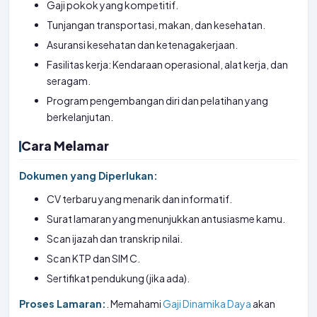
Gaji pokok yang kompetitif.
Tunjangan transportasi, makan, dan kesehatan.
Asuransi kesehatan dan ketenagakerjaan.
Fasilitas kerja: Kendaraan operasional, alat kerja, dan
seragam.
Program pengembangan diri dan pelatihan yang
berkelanjutan.
Cara Melamar
Dokumen yang Diperlukan:
CV terbaru yang menarik dan informatif.
Surat lamaran yang menunjukkan antusiasme kamu.
Scan ijazah dan transkrip nilai.
Scan KTP dan SIM C.
Sertifikat pendukung (jika ada).
Proses Lamaran:
. Memahami
Gaji Dinamika Daya
akan