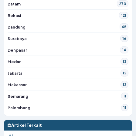
Batam
270
Bekasi
121
Bandung
65
Surabaya
16
Denpasar
14
Medan
13
Jakarta
12
Makassar
12
Semarang
11
Palembang
11
Artikel Terkait
#1