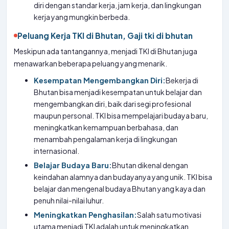
diri dengan standar kerja, jam kerja, dan lingkungan
kerja yang mungkin berbeda.
Peluang Kerja TKI di Bhutan, Gaji tki di bhutan
Meskipun ada tantangannya, menjadi TKI di Bhutan juga
menawarkan beberapa peluang yang menarik.
Kesempatan Mengembangkan Diri:
Bekerja di
Bhutan bisa menjadi kesempatan untuk belajar dan
mengembangkan diri, baik dari segi profesional
maupun personal. TKI bisa mempelajari budaya baru,
meningkatkan kemampuan berbahasa, dan
menambah pengalaman kerja di lingkungan
internasional.
Belajar Budaya Baru:
Bhutan dikenal dengan
keindahan alamnya dan budayanya yang unik. TKI bisa
belajar dan mengenal budaya Bhutan yang kaya dan
penuh nilai-nilai luhur.
Meningkatkan Penghasilan:
Salah satu motivasi
utama menjadi TKI adalah untuk meningkatkan