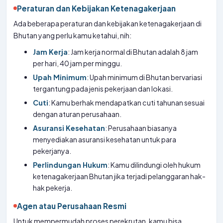
Peraturan dan Kebijakan Ketenagakerjaan
Ada beberapa peraturan dan kebijakan ketenagakerjaan di
Bhutan yang perlu kamu ketahui, nih:
Jam Kerja
: Jam kerja normal di Bhutan adalah 8 jam
per hari, 40 jam per minggu.
Upah Minimum
: Upah minimum di Bhutan bervariasi
tergantung pada jenis pekerjaan dan lokasi.
Cuti
: Kamu berhak mendapatkan cuti tahunan sesuai
dengan aturan perusahaan.
Asuransi Kesehatan
: Perusahaan biasanya
menyediakan asuransi kesehatan untuk para
pekerjanya.
Perlindungan Hukum
: Kamu dilindungi oleh hukum
ketenagakerjaan Bhutan jika terjadi pelanggaran hak-
hak pekerja.
Agen atau Perusahaan Resmi
Untuk mempermudah proses perekrutan, kamu bisa