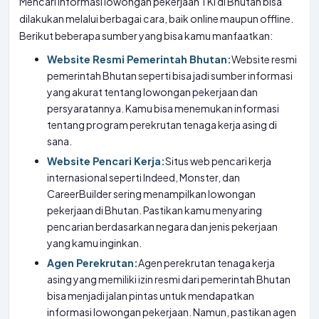
Mencari informasi lowongan pekerjaan TKI di Bhutan bisa
dilakukan melalui berbagai cara, baik online maupun offline.
Berikut beberapa sumber yang bisa kamu manfaatkan:
Website Resmi Pemerintah Bhutan:
Website resmi
pemerintah Bhutan seperti bisa jadi sumber informasi
yang akurat tentang lowongan pekerjaan dan
persyaratannya. Kamu bisa menemukan informasi
tentang program perekrutan tenaga kerja asing di
sana.
Website Pencari Kerja:
Situs web pencari kerja
internasional seperti Indeed, Monster, dan
CareerBuilder sering menampilkan lowongan
pekerjaan di Bhutan. Pastikan kamu menyaring
pencarian berdasarkan negara dan jenis pekerjaan
yang kamu inginkan.
Agen Perekrutan:
Agen perekrutan tenaga kerja
asing yang memiliki izin resmi dari pemerintah Bhutan
bisa menjadi jalan pintas untuk mendapatkan
informasi lowongan pekerjaan. Namun, pastikan agen