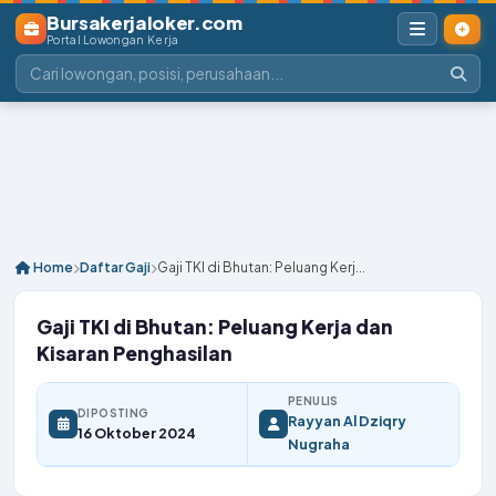
Bursakerjaloker.com
Portal Lowongan Kerja
Home
Daftar Gaji
Gaji TKI di Bhutan: Peluang Kerj...
Gaji TKI di Bhutan: Peluang Kerja dan
Kisaran Penghasilan
PENULIS
DIPOSTING
Rayyan Al Dziqry
16 Oktober 2024
Nugraha