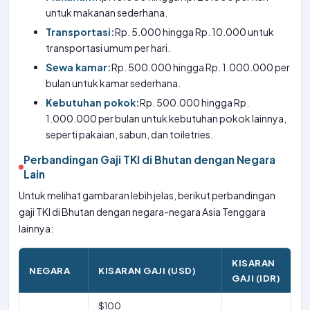
untuk makanan sederhana.
Transportasi:
Rp. 5.000 hingga Rp. 10.000 untuk
transportasi umum per hari.
Sewa kamar:
Rp. 500.000 hingga Rp. 1.000.000 per
bulan untuk kamar sederhana.
Kebutuhan pokok:
Rp. 500.000 hingga Rp.
1.000.000 per bulan untuk kebutuhan pokok lainnya,
seperti pakaian, sabun, dan toiletries.
Perbandingan Gaji TKI di Bhutan dengan Negara
Lain
Untuk melihat gambaran lebih jelas, berikut perbandingan
gaji TKI di Bhutan dengan negara-negara Asia Tenggara
lainnya:
KISARAN
NEGARA
KISARAN GAJI (USD)
GAJI (IDR)
$100