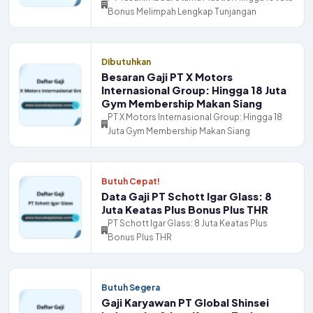
Bonus Melimpah Lengkap Tunjangan
Dibutuhkan
Besaran Gaji PT X Motors
Internasional Group: Hingga 18 Juta
Gym Membership Makan Siang
PT X Motors Internasional Group: Hingga 18
Juta Gym Membership Makan Siang
Butuh Cepat!
Data Gaji PT Schott Igar Glass: 8
Juta Keatas Plus Bonus Plus THR
PT Schott Igar Glass: 8 Juta Keatas Plus
Bonus Plus THR
Butuh Segera
Gaji Karyawan PT Global Shinsei