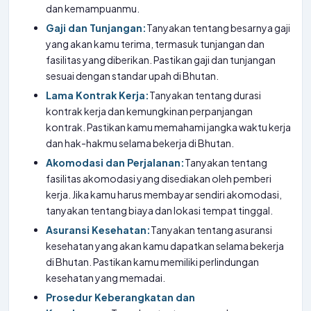
dan kemampuanmu.
Gaji dan Tunjangan:
Tanyakan tentang besarnya gaji
yang akan kamu terima, termasuk tunjangan dan
fasilitas yang diberikan. Pastikan gaji dan tunjangan
sesuai dengan standar upah di Bhutan.
Lama Kontrak Kerja:
Tanyakan tentang durasi
kontrak kerja dan kemungkinan perpanjangan
kontrak. Pastikan kamu memahami jangka waktu kerja
dan hak-hakmu selama bekerja di Bhutan.
Akomodasi dan Perjalanan:
Tanyakan tentang
fasilitas akomodasi yang disediakan oleh pemberi
kerja. Jika kamu harus membayar sendiri akomodasi,
tanyakan tentang biaya dan lokasi tempat tinggal.
Asuransi Kesehatan:
Tanyakan tentang asuransi
kesehatan yang akan kamu dapatkan selama bekerja
di Bhutan. Pastikan kamu memiliki perlindungan
kesehatan yang memadai.
Prosedur Keberangkatan dan