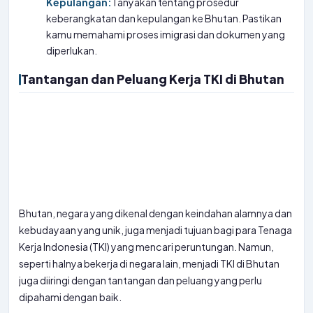
Kepulangan:
Tanyakan tentang prosedur
keberangkatan dan kepulangan ke Bhutan. Pastikan
kamu memahami proses imigrasi dan dokumen yang
diperlukan.
Tantangan dan Peluang Kerja TKI di Bhutan
Bhutan, negara yang dikenal dengan keindahan alamnya dan
kebudayaan yang unik, juga menjadi tujuan bagi para Tenaga
Kerja Indonesia (TKI) yang mencari peruntungan. Namun,
seperti halnya bekerja di negara lain, menjadi TKI di Bhutan
juga diiringi dengan tantangan dan peluang yang perlu
dipahami dengan baik.