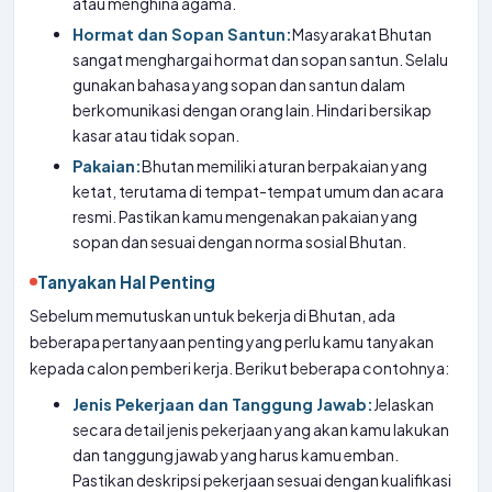
atau menghina agama.
Hormat dan Sopan Santun:
Masyarakat Bhutan
sangat menghargai hormat dan sopan santun. Selalu
gunakan bahasa yang sopan dan santun dalam
berkomunikasi dengan orang lain. Hindari bersikap
kasar atau tidak sopan.
Pakaian:
Bhutan memiliki aturan berpakaian yang
ketat, terutama di tempat-tempat umum dan acara
resmi. Pastikan kamu mengenakan pakaian yang
sopan dan sesuai dengan norma sosial Bhutan.
Tanyakan Hal Penting
Sebelum memutuskan untuk bekerja di Bhutan, ada
beberapa pertanyaan penting yang perlu kamu tanyakan
kepada calon pemberi kerja. Berikut beberapa contohnya:
Jenis Pekerjaan dan Tanggung Jawab:
Jelaskan
secara detail jenis pekerjaan yang akan kamu lakukan
dan tanggung jawab yang harus kamu emban.
Pastikan deskripsi pekerjaan sesuai dengan kualifikasi