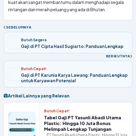
kuat akan sangat membantumu dalam menghadapi segala
rintangan dan meraih peluang yang ada di Bhutan.
SEBELUMNYA
Butuh Segera
Gaji di PT Cipta Hasil Sugiarto: Panduan Lengkap
BERIKUTNYA
Butuh Cepat!
Gaji di PT Karunia Karya Lawang: Panduan Lengkap
untuk Karyawan Potensial
Artikel Lainnya yang Relevan
Butuh Cepat!
Tabel Gaji PT Yasunli Abadi Utama
Plastic: Hingga 10 Juta Bonus
Melimpah Lengkap Tunjangan
PT Yasunli Abadi Utama Plastic: Hingga 10 Juta